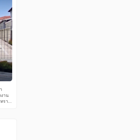
่า
ักงาน
นทรา