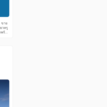
ง ขาย
ยวหรู
ดพร้าว
ูใน
ว ขาย
ished