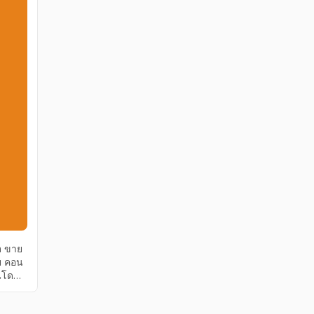
n ขาย
ย คอน
นโด