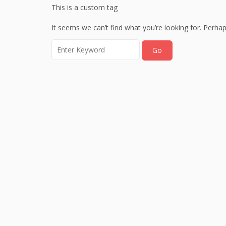
This is a custom tag
It seems we can’t find what you’re looking for. Perha
Search
for: