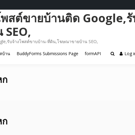
โพสต์ขายบ้านติด Google,รั
น SEO,
gle,รับจ้างโพสต์ขาบบ้าน-ที่ดิน,โฆษณาขายบ้าน SEO,
สบ้าน
BuddyForms Submissions Page
formAPI
Log i
หก
หก