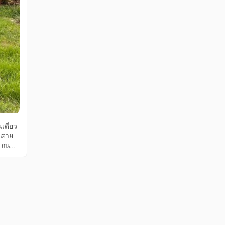
เดี่ยว
อดสาย
ี ถนน
 อยู่
ย