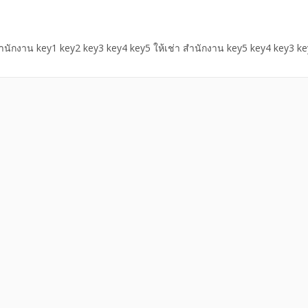
สำนักงาน key1 key2 key3 key4 key5 ให้เช่า สำนักงาน key5 key4 key3 k