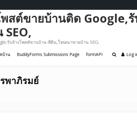
โพสต์ขายบ้านติด Google,รั
น SEO,
gle,รับจ้างโพสต์ขาบบ้าน-ที่ดิน,โฆษณาขายบ้าน SEO,
สบ้าน
BuddyForms Submissions Page
formAPI
Log i
ูรพาภิรมย์