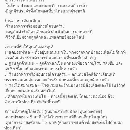
-ใกล้หาดป่าตอง แหล่งท่องเที่ยว และศูนย์การค้า
-มีลูกค้าประจำทั้งนักท่องเที่ยวไทยและต่างชาติ
ร้านอาหารอิตาเลียน:
-ร้านอาหารพร้อมอุปกรณ์ครบครัน
-เมนูต้นตำรับอิตาเลียนแท้ ดำเนินกิจการมาหลายปี
-รีวิวดีเยี่ยมจากลูกค้าและแพลตฟอร์มออนไลน์
จุดเด่นที่ทำให้คุณต้องลงทุน!
1. สุดยอดทำเล – ตั้งอยู่บนถนนนาใน ห่างจากหาดป่าตองเพียงไม่กี่นาที
แวดล้อมด้วยร้านค้า บาร์ และสถานที่ท่องเที่ยวสำคัญ
2. ฐานลูกค้าแน่น – ลูกค้าหลักเป็นนักท่องเที่ยวชาวยุโรป รัสเซีย และ
เอเชีย ซึ่งมาพักและทานอาหารเป็นประจำ
3. ร้านอาหารพร้อมอุปกรณ์ครบครัน – ตกแต่งสไตล์อิตาเลียนแท้
บรรยากาศอบอุ่น เหมาะสำหรับนักท่องเที่ยวและลูกค้าประจำ
4. รายได้สม่ำเสมอ – โรงแรมและร้านอาหารมีชื่อเสียงและได้รับรีวิวดี
เยี่ยมจากแพลตฟอร์มออนไลน์
5 ศักยภาพในการเติบโต – ทำเลนี้กำลังเติบโตอย่างต่อเนื่อง ด้วย
จำนวนนักท่องเที่ยวที่เพิ่มขึ้นทุกปี
สถานที่สำคัญใกล้เคียง (เหมาะสำหรับนักลงทุนต่างชาติ!)
-หาดป่าตอง – 5 นาที (หนึ่งในชายหาดที่คึกคักที่สุดในภูเก็ต)
-ศูนย์การค้าจังซีลอน – 3 นาที (ห้างสรรพสินค้าชื่อดังที่เต็มไปด้วยนัก
ท่องเที่ยว)