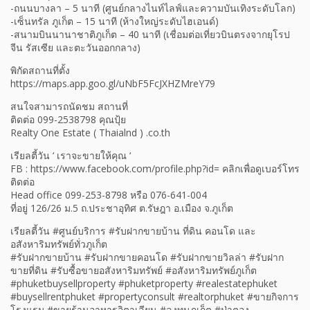
-ถนนบางลา – 5 นาที (ศูนย์กลางไนท์ไลฟ์และความบันเทิงระดับโลก)
-เซ็นทรัล ภูเก็ต – 15 นาที (ห้างใหญ่ระดับไฮเอนด์)
-สนามบินนานาชาติภูเก็ต – 40 นาที (เชื่อมต่อเที่ยวบินตรงจากยุโรป
จีน รัสเซีย และตะวันออกกลาง)
พิกัดสถานที่ตั้ง
https://maps.app.goo.gl/uNbF5FcJXHZMreY79
สนใจสามารถนัดชม สถานที่
ติดต่อ 099-2538798 คุณปุ้ย
Realty One Estate ( Thaialnd ) .co.th
เรียลตี้วัน ‘ เราจะขายให้คุณ ‘
FB : https://www.facebook.com/profile.php?id= คลิกเพื่อดูเบอร์โทร
ติดต่อ
Head office 099-253-8798 หรือ 076-641-004
ที่อยู่ 126/26 ม.5 ถ.ประชาอุทิศ ต.รัษฎา อ.เมือง จ.ภูเก็ต
เรียลตี้วัน #ศูนย์บริการ #รับฝากขายบ้าน ที่ดิน คอนโด และ
อสังหาริมทรัพย์ทั่วภูเก็ต
#รับฝากขายบ้าน #รับฝากขายคอนโด #รับฝากขายวิลล่า #รับฝาก
ขายที่ดิน #รับซื้อขายอสังหาริมทรัพย์ #อสังหาริมทรัพย์ภูเก็ต
#phuketbuysellproperty #phuketproperty #realestatephuket
#buysellrentphuket #propertyconsult #realtorphuket #ขายกิจการ
โรงแรม #ขายร้านอาหารอิตาเลียน #ลงทุนภูเก็ต #ป่าตอง