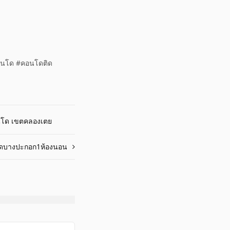
คอนโด #คอนโดติด
โด เขตคลองเตย
ดบางปะกอก1ห้องนอน