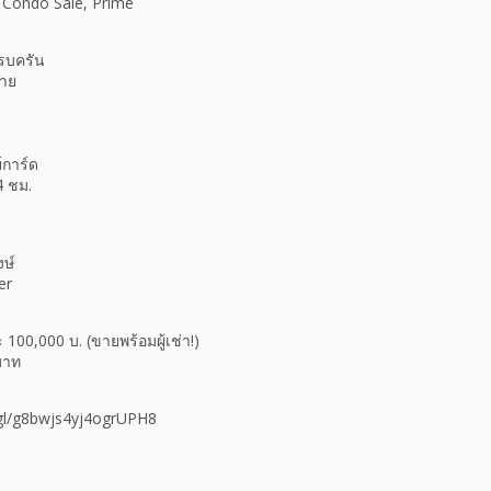
รบครัน
มาย
์การ์ด
4 ชม.
ษ์
er
นละ 100,000 บ. (ขายพร้อมผู้เช่า!)
บาท
.gl/g8bwjs4yj4ogrUPH8