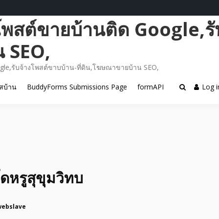
โพสต์ขายบ้านติด Google,รั
น SEO,
gle,รับจ้างโพสต์ขาบบ้าน-ที่ดิน,โฆษณาขายบ้าน SEO,
สบ้าน
BuddyForms Submissions Page
formAPI
Log i
หรูสุขุมวิทบ
webslave
5