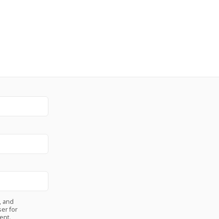
, and
er for
ent.