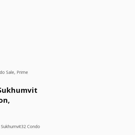
do Sale, Prime
e Sukhumvit
on,
es Sukhumvit32 Condo