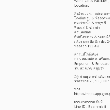
สิ่งอำนวยความสะดวกค
โถงต้อนรับ & ห้องจดห
สระว่ายน้ำ & จากุซซี่
ฟิตเนส & ซาวน่า
สวนพักผ่อน
ลิฟต์โดยสาร & ระบบคีย
กล้องวงจรปิด & รปภ. 2
ที่จอดรถ 193 คัน
สถานที่ใกล้เคียง
BTS ทองหล่อ & พร้อมพง
Emporium & Emquarti
รพ. สมิติเวช สุขุมวิท
มีผู้เช่าอยู่ ค่าเช่าเดือ
ราคาขาย 20,500,000 
พิกัด
https://maps.app.goo
095-8969598 บีมมี่
Line ID : Beammieiii