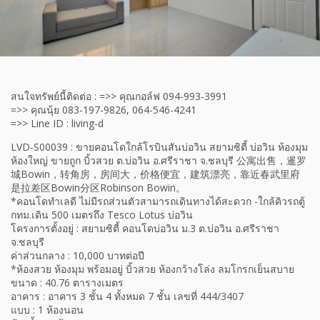
สนใจทรัพย์นี้ติดต่อ : =>> คุณกอล์ฟ 094-993-3991
=>> คุณนุ้ย 083-197-9826, 064-546-4241
=>> Line ID : living-d
LVD-S00039 : ขายคอนโดใกล้โรบินสันบ่อวิน สยามซิตี้ บ่อวิน ห้องมุม
ห้องใหญ่ ขายถูก บิ้วสวย ต.บ่อวิน อ.ศรีราชา จ.ชลบุรี 公寓出售，暹罗
城Bowin，转角房，房间大，价格便宜，建筑漂亮，靠近春武里府
是拉差区Bowin分区Robinson Bowin。
*คอนโดทำเลดี ไม่มีรถส่วนตัวสามารถเดินทางได้สะดวก -ใกล้คิวรถตู้
กทม.เดิน 500 เมตรถึง Tesco Lotus บ่อวิน
โครงการตั้งอยู่ : สยามซิตี้ คอนโดบ่อวิน ม.3 ต.บ่อวิน อ.ศรีราชา
จ.ชลบุรี
ค่าส่วนกลาง : 10,000 บาทต่อปี
*ห้องสวย ห้องมุม พร้อมอยู่ บิ้วสวย ห้องกว้างโล่ง ลมโกรกเย็นสบาย
ขนาด : 40.76 ตารางเมตร
อาคาร : อาคาร 3 ชั้น 4 ทั้งหมด 7 ชั้น เลขที่ 444/3407
แบบ : 1 ห้องนอน