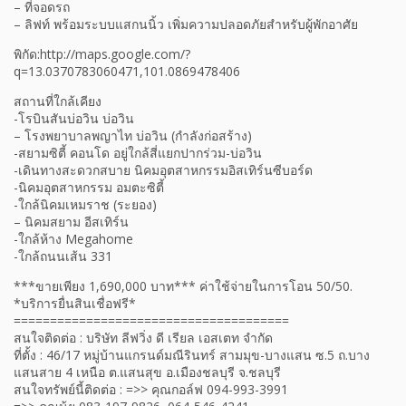
– ที่จอดรถ
– ลิฟท์ พร้อมระบบแสกนนิ้ว เพิ่มความปลอดภัยสำหรับผู้พักอาศัย
พิกัด:http://maps.google.com/?
q=13.0370783060471,101.0869478406
สถานที่ใกล้เคียง
-โรบินสันบ่อวิน บ่อวิน
– โรงพยาบาลพญาไท บ่อวิน (กำลังก่อสร้าง)
-สยามซิตี้ คอนโด อยู่ใกล้สี่แยกปากร่วม-บ่อวิน
-เดินทางสะดวกสบาย นิคมอุตสาหกรรมอิสเทิร์นซีบอร์ด
-นิคมอุตสาหกรรม อมตะซิตี้
-ใกล้นิคมเหมราช (ระยอง)
– นิคมสยาม อีสเทิร์น
-ใกล้ห้าง Megahome
-ใกล้ถนนเส้น 331
***ขายเพียง 1,690,000 บาท*** ค่าใช้จ่ายในการโอน 50/50.
*บริการยื่นสินเชื่อฟรี*
======================================
สนใจติดต่อ : บริษัท ลีฟวิ่ง ดี เรียล เอสเตท จำกัด
ที่ตั้ง : 46/17 หมู่บ้านแกรนด์มณีรินทร์ สามมุข-บางแสน ซ.5 ถ.บาง
แสนสาย 4 เหนือ ต.แสนสุข อ.เมืองชลบุรี จ.ชลบุรี
สนใจทรัพย์นี้ติดต่อ : =>> คุณกอล์ฟ 094-993-3991