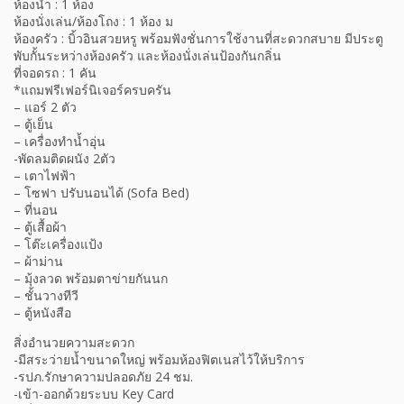
ห้องน้ำ : 1 ห้อง
ห้องนั่งเล่น/ห้องโถง : 1 ห้อง ม
ห้องครัว : บิ้วอินสวยหรู พร้อมฟังชั่นการใช้งานที่สะดวกสบาย มีประตู
พับกั้นระหว่างห้องครัว และห้องนั่งเล่นป้องกันกลิ่น
ที่จอดรถ : 1 คัน
*แถมฟรีเฟอร์นิเจอร์ครบครัน
– แอร์ 2 ตัว
– ตู้เย็น
– เครื่องทำน้ำอุ่น
-พัดลมติดผนัง 2ตัว
– เตาไฟฟ้า
– โซฟา ปรับนอนได้ (Sofa Bed)
– ที่นอน
– ตู้เสื้อผ้า
– โต๊ะเครื่องแป้ง
– ผ้าม่าน
– มุ้งลวด พร้อมตาข่ายกันนก
– ชั้นวางทีวี
– ตู้หนังสือ
สิ่งอำนวยความสะดวก
-มีสระว่ายน้ำขนาดใหญ่ พร้อมห้องฟิตเนสไว้ให้บริการ
-รปภ.รักษาความปลอดภัย 24 ชม.
-เข้า-ออกด้วยระบบ Key Card