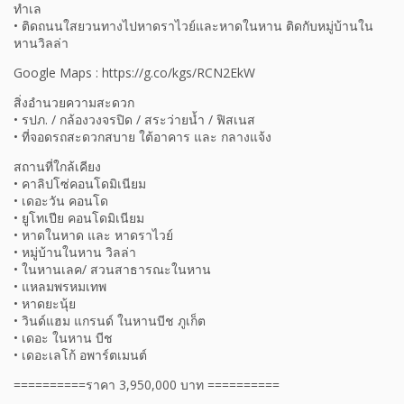
ทำเล
• ติดถนนใสยวนทางไปหาดราไวย์และหาดในหาน ติดกับหมู่บ้านใน
หานวิลล่า
Google Maps : https://g.co/kgs/RCN2EkW
สิ่งอำนวยความสะดวก
• รปภ. / กล้องวงจรปิด / สระว่ายน้ำ / ฟิสเนส
• ที่จอดรถสะดวกสบาย ใต้อาคาร และ กลางแจ้ง
สถานที่ใกล้เคียง
• คาลิปโซ่คอนโดมิเนียม
• เดอะวัน คอนโด
• ยูโทเปีย คอนโดมิเนียม
• หาดในหาด และ หาดราไวย์
• หมู่บ้านในหาน วิลล่า
• ในหานเลค/ สวนสาธารณะในหาน
• แหลมพรหมเทพ
• หาดยะนุ้ย
• วินด์แฮม แกรนด์ ในหานบีช ภูเก็ต
• เดอะ ในหาน บีช
• เดอะเลโก้ อพาร์ตเมนต์
==========ราคา 3,950,000 บาท ==========