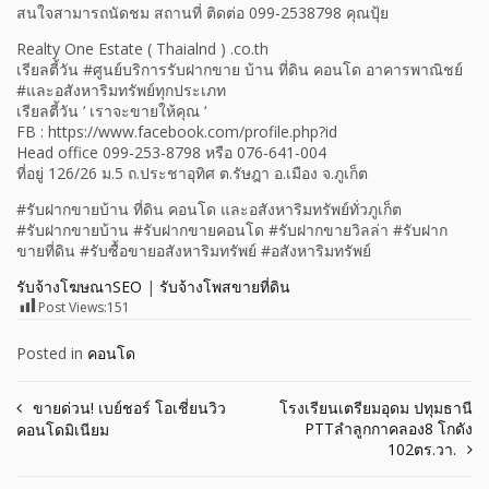
สนใจสามารถนัดชม สถานที่ ติดต่อ 099-2538798 คุณปุ้ย
Realty One Estate ( Thaialnd ) .co.th
เรียลตี้วัน #ศูนย์บริการรับฝากขาย บ้าน ที่ดิน คอนโด อาคารพาณิชย์
#และอสังหาริมทรัพย์ทุกประเภท
เรียลตี้วัน ‘ เราจะขายให้คุณ ‘
FB : https://www.facebook.com/profile.php?id
Head office 099-253-8798 หรือ 076-641-004
ที่อยู่ 126/26 ม.5 ถ.ประชาอุทิศ ต.รัษฎา อ.เมือง จ.ภูเก็ต
#รับฝากขายบ้าน ที่ดิน คอนโด และอสังหาริมทรัพย์ทั่วภูเก็ต
#รับฝากขายบ้าน #รับฝากขายคอนโด #รับฝากขายวิลล่า #รับฝาก
ขายที่ดิน #รับซื้อขายอสังหาริมทรัพย์ #อสังหาริมทรัพย์
รับจ้างโฆษณาSEO
|
รับจ้างโพสขายที่ดิน
Post Views:
151
Posted in
คอนโด
Post
ขายด่วน! เบย์ชอร์ โอเชี่ยนวิว
โรงเรียนเตรียมอุดม ปทุมธานี
PTTลำลูกกาคลอง8 โกดัง
คอนโดมิเนียม
navigation
102ตร.วา.