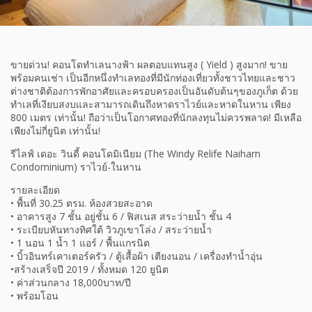
ขายด่วน! คอนโดทำเลนางฟ้า ผลตอบแทนสูง ( Yield ) สูงมาก! ขาย
พร้อมคนเช่า เป็นอีกหนึ่งทำเลทองที่มีนักท่องเที่ยวทั้งชาวไทยและชาว
ต่างชาติต้องการพักอาศัยและครอบครองเป็นอันดับต้นๆของภูเก็ต ด้วย
ทำเลที่เงียบสงบและสามารถเดินถึงหาดราไวย์และหาดในหาน เพียง
800 เมตร เท่านั้น! ถือว่าเป็นโอกาศทองที่นักลงทุนไม่ควรพลาด! มีเหลือ
เพียงไม่กี่ยูนิต เท่านั้น!
รีไลฟ์ เดอะ วินดี้ คอนโดมิเนียม (The Windy Relife Naiharn
Condominium) ราไวย์-ในหาน
รายละเอียด
• พื้นที่ 30.25 ตรม. ห้องสวยสะอาด
• อาคารสูง 7 ชั้น อยู่ชั้น 6 / ฟิสเนส สระว่ายน้ำ ชั้น 4
• ระเบียบหันทางทิศใต้ วิวภูเขาโล่ง / สระว่ายน้ำ
• 1 นอน 1 น้ำ 1 แอร์ / พื้นแกรนิต
• บิ้วอินทร์เคาเตอร์ครัว / ตู้เสื้อผ้า เตียงนอน / เครื่องทำน้ำอุ่น
•สร้างเสร็จปี 2019 / ทั้งหมด 120 ยูนิต
• ค่าส่วนกลาง 18,000บาท/ปี
• พร้อมโอน