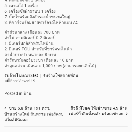
5. เตาแก๊ส 1 เครื่อง
6. เครื่องซักผ้าฝาบน 1 เครื่อง
7. ปั๊มน้ำพร้อมถังสำรองน้ำขนาดใหญ่
8. ที่ชาร์จพร้อมสายชาร์จรถไฟฟ้าแบบ AC
ค่าส่วนกลาง เดือนละ 700 บาท
ค่าไฟ ตามมิเตอร์ มี 2 มิเตอร์
1. มิเตอร์ปกติสำหรับไฟบ้าน
2. มิเตอร์ TOU สำหรับที่ชาร์จรถไฟฟ้า
ค่าน้ำประปา หน่วยละ 8 บาท
ค่ารักษามิเตอร์ประปา เดือนละ 10 บาท
ค่าดูแลสวน เดือนละ 1,000 บาท (สามารถยกเลิกได้)
รับจ้างโฆษณาSEO
|
รับจ้างโพสขายที่ดิน
Post Views:
119
Posted in
บ้าน
Post
ขาย 6.8 ล้าน 191 ตรว.
สีวลี มีโชค ให้เช่า/ขาย 4.9 ล้าน
เฟอร์บิ้วอินทั้งหลัง พร้อมเข้าอย
บ้านสร้างใหม่ สันทราย เฟอร์ครบ
navigation
สไตล์มินิมอล