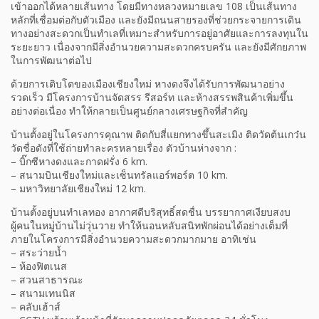
เข้าออกได้หลายเส้นทาง โดยมีทางหลวงหมายเลข 108 เป็นเส้นทาง
หลักที่เชื่อมต่อกับตัวเมือง และยังมีถนนสายรองที่ช่วยกระจายการเดิน
ทางอย่างสะดวกเป็นทำเลที่เหมาะสำหรับการอยู่อาศัยและการลงทุนใน
ระยะยาว เนื่องจากมีสิ่งอำนวยความสะดวกครบครัน และยังมีศักยภาพ
ในการพัฒนาต่อไป
ด้วยการเติบโตของเมืองเชียงใหม่ หางดงจึงได้รับการพัฒนาอย่าง
รวดเร็ว มีโครงการบ้านจัดสรร รีสอร์ท และห้างสรรพสินค้าเพิ่มขึ้น
อย่างต่อเนื่อง ทำให้กลายเป็นศูนย์กลางเศรษฐกิจที่สำคัญ
บ้านตั้งอยู่ในโครงการคุณาพ ติดกับสี่แยกทางขึ้นสะเมิง ติดวัดต้นเกว๋น
วัดชื่อดังที่ใช้ถ่ายทำละครหลายเรื่อง ตัวบ้านห่างจาก :
– บิ๊กซีหางดงและกาดฝรั่ง 6 km.
– สนามบินเชียงใหม่และเซ็นทรัลแอร์พอร์ต 10 km.
– มหาวิทยาลัยเชียงใหม่ 12 km.
บ้านตั้งอยู่บนทำเลทอง อากาศดีบริสุทธิ์สดชื่น บรรยากาศเงียบสงบ
ผู้คนในหมู่บ้านไม่วุ่นวาย ทำให้นอนหลับสนิทพักผ่อนได้อย่างเต็มที่
ภายในโครงการมีสิ่งอำนวยความสะดวกมากมาย อาทิเช่น
– สระว่ายน้ำ
– ห้องฟิตเนส
– สวนสาธารณะ
– สนามเทนนิส
– คลับเฮ้าส์