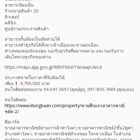
อาหาร/ห้องเย็น
ร้านขายสินค้า 20
ติวเตอร์
คลินิก
ศูนย์รวม/กระจายสินค้า
สามารถกั้นห้องเป็นสัดส่วนได้
สามารถทำธุรกิจได้ทั้งขาเข้าเมืองและขาออกเมือง
ทำเลทองของนักลงทุน รองรับธุรกิจที่หลากหลาย และรองรับการ
เติบโตทางธุรกิจของท่าน
https://maps.app.goo.gl/R8KPMsKTWvaapUwL6
ประกาศขายในราคาที่จับต้องได้
เพียง
4,790,000 บาท
สนใจติดต่อสอบถาม 94-641-5697 (คุณยุ้ย), 091-859-7689 (คุณเม่น)
สนใจติดต่อ
https://www.klungbaan.com/property/ขายตึกแถวอาคารพาณิ
ชย์ท-2/
คียเวร์ด
ขายอาคารพาณิชย์ย่านการค้าท่าวังผา,ขายอาคารพาณิชย์2ชั้น2คูหา
อำเภอท่าวังผา, ขายอาคารพาณิชย์ทำเลทอง ใจกลางเมือง ในอำเภอ
ท่าวังผา, ขายอาคารพาณิชย์จังหวัดน่าน-ย่านการค้าท่าวังผา, อาคาร