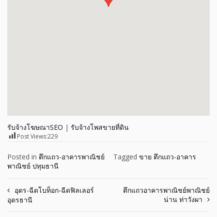
รับจ้างโฆษณาSEO
|
รับจ้างโพสขายที่ดิน
Post Views:
229
Posted in
ตึกแถว-อาคารพาณิชย์
Tagged
ขาย ตึกแถว-อาคาร
พาณิชย์ ปทุมธานี
Post
อุดร-ฉีดโบท็อก-ฉีดฟิลเลอร์
ตึกแถวอาคารพาณิชย์พาณิชย์
น่าน ท่าวังผา
อุดรธานี
navigation