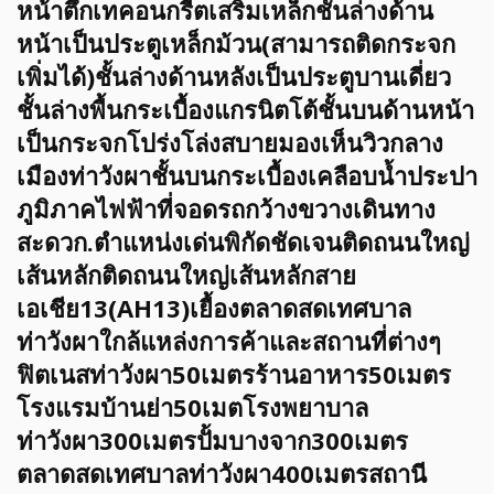
หน้าตึกเทคอนกรีตเสริมเหล็กชั้นล่างด้าน
หน้าเป็นประตูเหล็กม้วน(สามารถติดกระจก
เพิ่มได้)ชั้นล่างด้านหลังเป็นประตูบานเดี่ยว
ชั้นล่างพื้นกระเบื้องแกรนิตโต้ชั้นบนด้านหน้า
เป็นกระจกโปร่งโล่งสบายมองเห็นวิวกลาง
เมืองท่าวังผาชั้นบนกระเบื้องเคลือบน้ำประปา
ภูมิภาคไฟฟ้าที่จอดรถกว้างขวางเดินทาง
สะดวก.ตำแหน่งเด่นพิกัดชัดเจนติดถนนใหญ่
เส้นหลักติดถนนใหญ่เส้นหลักสาย
เอเชีย13(AH13)เยื้องตลาดสดเทศบาล
ท่าวังผาใกล้แหล่งการค้าและสถานที่ต่างๆ
ฟิตเนสท่าวังผา50เมตรร้านอาหาร50เมตร
โรงแรมบ้านย่า50เมตโรงพยาบาล
ท่าวังผา300เมตรปั้มบางจาก300เมตร
ตลาดสดเทศบาลท่าวังผา400เมตรสถานี