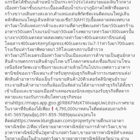
แกรนิตโต้ชั้นบนด้านหน้าเป็นกระจกโปร่งโล่งสบายมองเห็นวิวกลาง
เมืองท่าวังผาชั้นบนกระเบื้องเคลือบน้ำประปาภูมิภาคไฟฟ้าที่จอดรถ
กว้างขวางเดินทางสะดวก.ตำแหน่งเด่นพิกัดชัดเจนติดถนนใหญ่เส้น
หลักติดถนนใหญ่เส้นหลักสายเอเชีย13(AH13)เยื้องตลาดสดเทศบาล
ท่าวังผาใกล้แหล่งการค้าและสถานที่ต่างๆฟิตเนสท่าวังผา50เมตรร้าน
อาหาร50เมตรโรงแรมบ้านย่า50เมตโรงพยาบาลท่าวังผา300เมตรปั้ม
บางจาก300เมตรตลาดสดเทศบาลท่าวังผา400เมตรสถานีขนส่งผู้
โดยสาร400เมตรKerryExpress400เมตรเซเว่น7-11ท่าวังผา700เมตร
โรงเรียนท่าวังผาพิทยาคม1.5กิโลเมตรสถานนีตำรวจ
ท่าวังผา2กิโลเมตรเมืองท่าวังผาเป็นเมืองแห่งการค้าขายเป็นศูนย์กลาง
สินค้าเกษตรกรรมสินค้าอุปโภค-บริโภคภาคขนส่งเชื่อมกับน่านโซน
เหนือจังหวัดพะเยาเชียงรายและด่านห้วยโก๋นไปประเทศลาว.อาคาร
พานิชย์ของเราจึงเหมาะสำหรับทุกกลุ่มธุรกิจสินค้าการเกษตรขนส่ง/
พักสินค้าอาหาร/ห้องเย็นร้านขายสินค้า20ติวเตอร์คลินิกศูนย์รวม/
กระจายสินค้าสามารถกั้นห้องเป็นสัดส่วนได้สามารถทำธุรกิจได้ทั้งขา
เข้าเมืองและขาออกเมืองทำเลทองของนักลงทุนรองรับธุรกิจที่หลาก
หลายและรองรับการเติบโตทางธุรกิจของ
ท่านhttps://maps.app.goo.gl/R8KPMsKTWvaapUwL6ประกาศขาย
ในราคาที่จับต้องได้เพียง
4,790,000บาทสนใจติดต่อสอบถาม94-
641-5697(คุณยุ้ย),091-859-7689(คุณเม่น)สนใจ
ติดต่อhttps://www.klungbaan.com/property/ขายตึกแถวอาคา
รพาณิชย์ท-2/คียเวร์ดขายอาคารพาณิชย์ย่านการค้าท่าวังผา,ขาย
อาคารพาณิชย์2ชั้น2คูหาอำเภอท่าวังผา,ขายอาคารพาณิชย์ทำเลทอง
ใจกลางเมืองในอำเภอท่าวังผา,ขายอาคารพาณิชย์จังหวัดน่าน-ย่าน