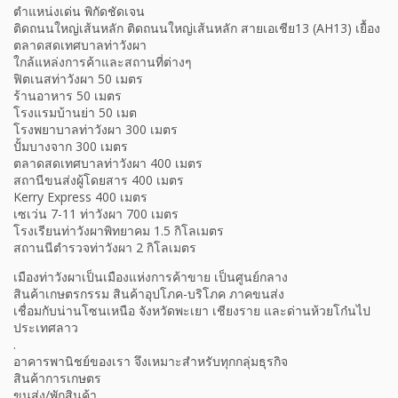
ตำแหน่งเด่น พิกัดชัดเจน
ติดถนนใหญ่เส้นหลัก ติดถนนใหญ่เส้นหลัก สายเอเชีย13 (AH13) เยื้อง
ตลาดสดเทศบาลท่าวังผา
ใกล้แหล่งการค้าและสถานที่ต่างๆ
ฟิตเนสท่าวังผา 50 เมตร
ร้านอาหาร 50 เมตร
โรงแรมบ้านย่า 50 เมต
โรงพยาบาลท่าวังผา 300 เมตร
ปั้มบางจาก 300 เมตร
ตลาดสดเทศบาลท่าวังผา 400 เมตร
สถานีขนส่งผู้โดยสาร 400 เมตร
Kerry Express 400 เมตร
เซเว่น 7-11 ท่าวังผา 700 เมตร
โรงเรียนท่าวังผาพิทยาคม 1.5 กิโลเมตร
สถานนีตำรวจท่าวังผา 2 กิโลเมตร
เมืองท่าวังผาเป็นเมืองแห่งการค้าขาย เป็นศูนย์กลาง
สินค้าเกษตรกรรม สินค้าอุปโภค-บริโภค ภาคขนส่ง
เชื่อมกับน่านโซนเหนือ จังหวัดพะเยา เชียงราย และด่านห้วยโก๋นไป
ประเทศลาว
.
อาคารพานิชย์ของเรา จึงเหมาะสำหรับทุกกลุ่มธุรกิจ
สินค้าการเกษตร
ขนส่ง/พักสินค้า