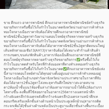
ขาย ตึกแถว-อาคารพาณิชย์ ตึกแถวอาคารพาณิชย์พาณิชย์สร้างธุรกิจ
ขยายกิจการหรือซื้อไว้เก็งกำไรในอนาคตจังหวัดน่านย่านการค้าทำเล
ทองใจกลางเมืองราคาจับต้องได้ขายตึกแถวอาคารพาณิชย์
พาณิชย์2ชั้น2คูหาท่าวังผาน่านตอบโจทย์ธุรกิจหลากหลายสร้างธุรกิจ
ขยายกิจการหรือซื้อไว้เก็งกำไรในอนาคตจังหวัดน่านย่านการค้าทำเล
ทองใจกลางเมืองราคาจับต้องได้อาคารพาณิชย์2ชั้น2คูหาติดถนนใหญ่
เส้นหลักสายเอเชีย13(AH13)ราคาจับต้องได้เหมาะทำร้านค้าสินค้า
การเกษตร,ขนส่ง/พักสินค้า,อาหาร/ห้องเย็นตึกแถวอาคารพาณิชย์ที่
ตอบโจทย์ธุรกิจหลากหลายสร้างธุรกิจขยายกิจการ
หรือซื้อไว้เก็ง
กำไรในอนาคตสำหรับใครที่กำลังมองหาที่ทางทำเลทองสร้างธุรกิจ
ขยายกิจการหรือซื้อไว้เก็งกำไรในอนาคต
ตึกแถวอาคารพาณิชย์แห่ง
นี้สามารถตอบโจทย์ท่านได้ทุกอย่างตั้งอยู่บนย่านการค้าทำเลทองอยู่
ใจกลางเมืองในอำเภอท่าวังผาจังหวัดน่านประกาศขายในราคาที่จับ
ต้องได้อาคาร2ชั้น2คูหาโล่งทะลุหากันตึกใหม่ขาวสะอาดสบาย
ตา2ห้องน้ำชั้นบน1ห้องชั้นล่าง1ห้องสามารถอาบน้ำได้ทั้ง2ห้อง1บรร
ไดทางขึ้น-ลงพื้นที่ใช้สอยภายในอาคาร256ตารางเมตรหน้าตึก
กว้าง8เมตรลึก16เมตรหลังตึกกว้าง4เมตรลึก2เมตรลานหน้าตึกเท
คอนกรีตเสริมเหล็กชั้นล่างด้านหน้าเป็นประตูเหล็กม้วน(สามารถติด
กระจกเพิ่มได้)ชั้นล่างด้านหลังเป็นประตูบานเดี่ยวชั้นล่างพื้นกระเบื้อง