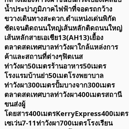
น้ำประปาภูมิภาคไฟฟ้าที่จอดรถกว้าง
ขวางเดินทางสะดวก.ตำแหน่งเด่นพิกัด
ชัดเจนติดถนนใหญ่เส้นหลักติดถนนใหญ่
เส้นหลักสายเอเชีย13(AH13)เยื้อง
ตลาดสดเทศบาลท่าวังผาใกล้แหล่งการ
ค้าและสถานที่ต่างๆฟิตเนส
ท่าวังผา50เมตรร้านอาหาร50เมตร
โรงแรมบ้านย่า50เมตโรงพยาบาล
ท่าวังผา300เมตรปั้มบางจาก300เมตร
ตลาดสดเทศบาลท่าวังผา400เมตรสถานี
ขนส่งผู้
โดยสาร400เมตรKerryExpress400เมตร
เซเว่น7-11ท่าวังผา700เมตรโรงเรียน