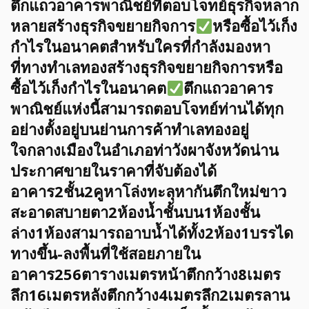
ตึกแถวอาคารพาณิชย์ที่ตอบโจทย์ธุรกิจหลาก
หลายสร้างธุรกิจขยายกิจการ
หรือซื้อไว้เก็ง
กำไรในอนาคตสำหรับใครที่กำลังมองหา
ที่ทางทำเลทองสร้างธุรกิจขยายกิจการหรือ
ซื้อไว้เก็งกำไรในอนาคต
ตึกแถวอาคาร
พาณิชย์แห่งนี้สามารถตอบโจทย์ท่านได้ทุก
อย่างตั้งอยู่บนย่านการค้าทำเลทองอยู่
ใจกลางเมืองในอำเภอท่าวังผาจังหวัดน่าน
ประกาศขายในราคาที่จับต้องได้
อาคาร2ชั้น2คูหาโล่งทะลุหากันตึกใหม่ขาว
สะอาดสบายตา2ห้องน้ำชั้นบน1ห้องชั้น
ล่าง1ห้องสามารถอาบน้ำได้ทั้ง2ห้อง1บรรได
ทางขึ้น-ลงพื้นที่ใช้สอยภายใน
อาคาร256ตารางเมตรหน้าตึกกว้าง8เมตร
ลึก16เมตรหลังตึกกว้าง4เมตรลึก2เมตรลาน