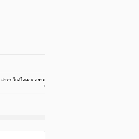
ุง สาทร ใกล้ไอคอน สยาม