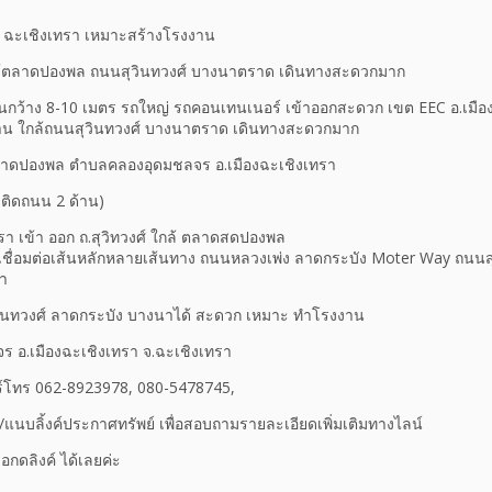
ือง ฉะเชิงเทรา เหมาะสร้างโรงงาน
ล้ตลาดปองพล ถนนสุวินทวงศ์ บางนาตราด เดินทางสะดวกมาก
กว้าง 8-10 เมตร รถใหญ่ รถคอนเทนเนอร์ เข้าออกสะดวก เขต EEC อ.เมือง ฉ
าน ใกล้ถนนสุวินทวงศ์ บางนาตราด เดินทางสะดวกมาก
้ตลาดปองพล ตําบลคลองอุดมชลจร อ.เมืองฉะเชิงเทรา
 ติดถนน 2 ด้าน)
ทรา เข้า ออก ถ.สุวิทวงศ์ ใกล้ ตลาดสดปองพล
ชื่อมต่อเส้นหลักหลายเส้นทาง ถนนหลวงเพ่ง ลาดกระบัง Moter Way ถนนส
รา
ินทวงศ์ ลาดกระบัง บางนาได้ สะดวก เหมาะ ทำโรงงาน
ลจร อ.เมืองฉะเชิงเทรา จ.ฉะเชิงเทรา
ร์โทร 062-8923978, 080-5478745,
/แนบลิ้งค์ประกาศทรัพย์ เพื่อสอบถามรายละเอียดเพิ่มเติมทางไลน์
กดลิงค์ ได้เลยค่ะ