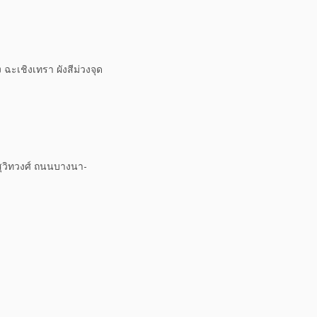
ะเชิงเทรา ผังสีม่วงจุด
ุวิทวงศ์ ถนนบางนา-