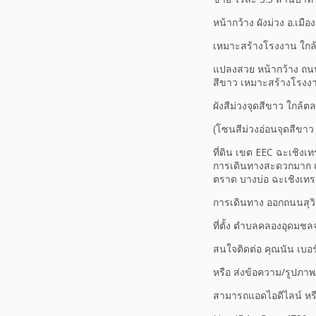
หน้ากว้าง ผังม่วง อ.เม
เหมาะสร้างโรงงาน ใก
แปลงสวย หน้ากว้าง ถนน
สีขาว เหมาะสร้างโรงง
ผังสีม่วงจุดสีขาว ใกล
(โซนสีม่วงอ่อนจุดสีขาว
ที่ดิน เขต EEC ฉะเชิงเ
การเดินทางสะดวกมาก เ
ตราด บางบ่อ ฉะเชิงเท
การเดินทาง ออกถนนสุว
ที่ตั้ง ตําบลคลองอุดมช
สนใจติดต่อ คุณนัน เบอ
หรือ ส่งข้อความ/รูปภาพ
สามารถแอดไอดีไลน์ หรือ