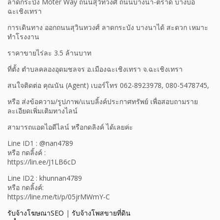
ลาดกระบัง Moter Way ถนนสุวิทวงศ์ ถนนบางนา-ตราด บางบ่อ
ฉะเชิงเทรา
การเดินทาง ออกถนนสุวินทวงศ์ ลาดกระบัง บางนาได้ สะดวก เหมาะ
ทำโรงงาน
ราคาขายไร่ละ 3.5 ล้านบาท
ที่ตั้ง ตําบลคลองอุดมชลจร อ.เมืองฉะเชิงเทรา จ.ฉะเชิงเทรา
สนใจติดต่อ คุณนัน (Agent) เบอร์โทร 062-8923978, 080-5478745,
หรือ ส่งข้อความ/รูปภาพ/แนบลิ้งค์ประกาศทรัพย์ เพื่อสอบถามราย
ละเอียดเพิ่มเติมทางไลน์
สามารถแอดไอดีไลน์ หรือกดลิงค์ ได้เลยค่ะ
Line ID1 : @nan4789
หรือ กดลิ้งค์ :
https://lin.ee/J1LB6cD
Line ID2 : khunnan4789
หรือ กดลิ้งค์:
https://line.me/ti/p/05jrMWmY-C
รับจ้างโฆษณาSEO
|
รับจ้างโพสขายที่ดิน