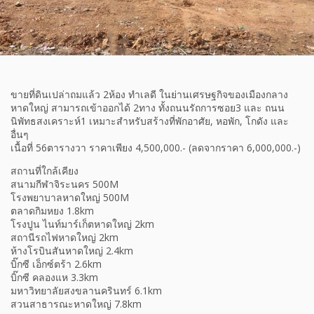
ขายที่ดินเปล่าถมแล้ว 2ห้อง ทำเลดี ในย่านเศรษฐกิจของเมืองกลาง
หาดใหญ่ สามารถเข้าออกได้ 2ทาง ทั้งถนนรัถการซอย3 และ ถนน
นิพัทธสงเคราะห์1 เหมาะสำหรับสร้างที่พักอาศัย, หอพัก, โกดัง และ
อื่นๆ
เนื้อที่ 56ตารางวา ราคาเพียง 4,500,000.- (ลดจากราคา 6,000,000.-)
สถานที่ใกล้เคียง
สนามกีฬาจิระนคร 500M
โรงพยาบาลหาดใหญ่ 500M
ตลาดกิมหยง 1.8km
โรงปูน ไนท์มาร์เก็ตหาดใหญ่ 2km
สถานีรถไฟหาดใหญ่ 2km
ห้างโรบินสันหาดใหญ่ 2.4km
บิ๊กซี เอ็กซ์ตร้า 2.6km
บิ๊กซี คลองแห 3.3km
มหาวิทยาลัยสงขลานครินทร์ 6.1km
สวนสาธารณะหาดใหญ่ 7.8km