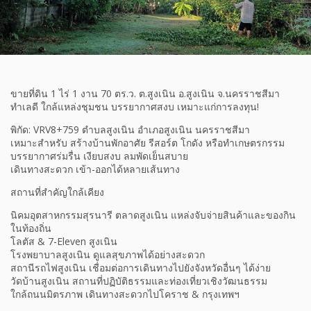
ขายที่ดิน 1 ไร่ 1 งาน 70 ตร.ว. ต.สูงเนิน อ.สูงเนิน จ.นครราชสีมา
ทำเลดี ใกล้แหล่งชุมชน บรรยากาศสงบ เหมาะแก่การลงทุน!
พิกัด: VRV8+759 ตำบลสูงเนิน อำเภอสูงเนิน นครราชสีมา
เหมาะสำหรับ สร้างบ้านพักอาศัย รีสอร์ต โกดัง หรือทำเกษตรกรรม
บรรยากาศร่มรื่น เงียบสงบ ลมพัดเย็นสบาย
เดินทางสะดวก เข้า-ออกได้หลายเส้นทาง
สถานที่สำคัญใกล้เคียง
นิคมอุตสาหกรรมสุรนารี ตลาดสูงเนิน แหล่งจับจ่ายสินค้าและของกิน
ในท้องถิ่น
โลตัส & 7-Eleven สูงเนิน
โรงพยาบาลสูงเนิน ดูแลสุขภาพได้อย่างสะดวก
สถานีรถไฟสูงเนิน เชื่อมต่อการเดินทางไปยังจังหวัดอื่นๆ ได้ง่าย
วัดบ้านสูงเนิน สถานที่ปฏิบัติธรรมและท่องเที่ยวเชิงวัฒนธรรม
ใกล้ถนนมิตรภาพ เดินทางสะดวกไปโคราช & กรุงเทพฯ