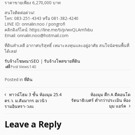
ราคาขายเพียง 6,270,000 บาท
สนใจติดต่อด่วน!
โทร: 083-251-4343 หรือ 081-382-4240
LINE ID: onnalin.noo / pongrofl
คลิกลิงก์ไลน์: https://line.me/ti/p/wvQLAmfxbu
Email: onnalin.noo@hotmail.com
ที่ดินทำเลดี อากาศบริสุทธิ์ เหมาะลงทุนและอยู่อาศัย สนใจนัดชมพื้นที่
ได้เลย!
รับจ้างโฆษณาSEO
|
รับจ้างโพสขายที่ดิน
Post Views:
140
Posted in
ที่ดิน
Post
ทาวน์โฮม 3 ชั้น ห้องมุม 25.4
ห้องมุม ตึก A ดีคอนโด
รัตนาธิเบศร์ ต่ำกว่าประเมิน ห้อง
ตร.ว. ม.สัมมากร อเวนิว
navigation
มุม แอร์ค
รามอินทรา-วงแ
Leave a Reply