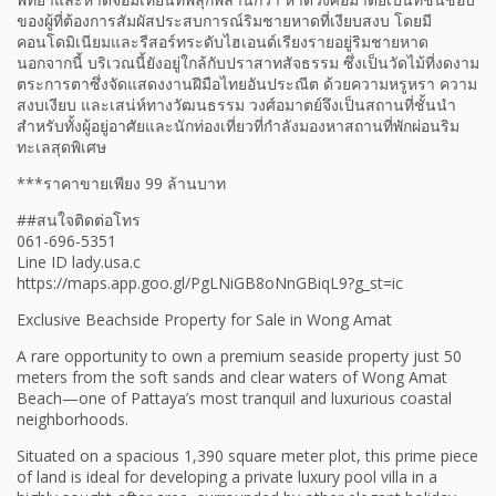
ของผู้ที่ต้องการสัมผัสประสบการณ์ริมชายหาดที่เงียบสงบ โดยมี
คอนโดมิเนียมและรีสอร์ทระดับไฮเอนด์เรียงรายอยู่ริมชายหาด
นอกจากนี้ บริเวณนี้ยังอยู่ใกล้กับปราสาทสัจธรรม ซึ่งเป็นวัดไม้ที่งดงาม
ตระการตาซึ่งจัดแสดงงานฝีมือไทยอันประณีต ด้วยความหรูหรา ความ
สงบเงียบ และเสน่ห์ทางวัฒนธรรม วงศ์อมาตย์จึงเป็นสถานที่ชั้นนำ
สำหรับทั้งผู้อยู่อาศัยและนักท่องเที่ยวที่กำลังมองหาสถานที่พักผ่อนริม
ทะเลสุดพิเศษ
***ราคาขายเพียง 99 ล้านบาท
##สนใจติดต่อโทร
061-696-5351
Line ID lady.usa.c
https://maps.app.goo.gl/PgLNiGB8oNnGBiqL9?g_st=ic
Exclusive Beachside Property for Sale in Wong Amat
A rare opportunity to own a premium seaside property just 50
meters from the soft sands and clear waters of Wong Amat
Beach—one of Pattaya’s most tranquil and luxurious coastal
neighborhoods.
Situated on a spacious 1,390 square meter plot, this prime piece
of land is ideal for developing a private luxury pool villa in a