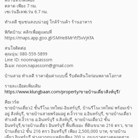
ตลาด เพียง 7 กม.
เซเว่นอีเลฟเว่น 6.7 กม.
ทำเลดี ชุมชนสงบน่าอยู่ ใกล้ร้านค้า ร้านอาหาร
พิกัดบ้าน: คลิกเพื่อดูแผนที่
https://maps.app.goo.gl/SMHe8MrYtf5vVjKfA
สนใจติดต่อ
คุณนุ่น: 080-559-5899
Line ID: noonnapassorn
อีเมล: noon.napassorn@gmail.com
บ้านสวย ทำเลดี ราคาคุ้มค่าแบบนี้ รีบตัดสินใจก่อนพลาดโอกาส
รายละเอียดเพิ่มเติม
https://www.klungbaan.com/property/ขายบ้านเดี่ยวสิงห์บุรี/
คียเวร์ด
ขายบ้านเดี่ยว2 ชั้นรีโนเวทใหม่-อินทร์บุรี, บ้านรีโนเวทใหม่ พร้อมเข้า
อยู่ สิงห์บุรี, ขายบ้านสวยพร้อมอยู่ ต.งิ้วราย อ.อินทร์บุรี, ขายบ้านเดี่ยว
ทำเลดี ต.งิ้วราย อ.อินทร์บุรี จ.สิงห์บุรี, ขายบ้านเดี่ยว2 ชั้น
อินทร์บุรี,ขายบ้านเดี่ยว อินทร์บุรี พื้นที่เยอะ ที่ดินขนาด 216 ตรว, ขาย
บ้านเดี่ยว2 ชั้น 216 ตรว อินทรืบุรี เพียง 2,500,000 บาท, ขายบ้าน
เดี่ยว.อินทร์บุรี ห่างจากถนนหลักเพียง 200 ม. ถนนราดยางตลอดสาย,