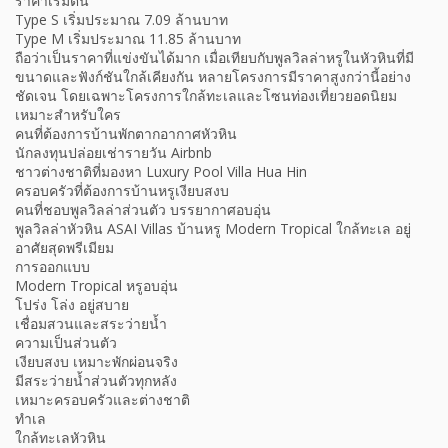
ราคาเริ่มต้น
Type S เริ่มประมาณ 7.09 ล้านบาท
Type M เริ่มประมาณ 11.85 ล้านบาท
ถือว่าเป็นราคาที่แข่งขันได้มาก เมื่อเทียบกับพูลวิลล่าหรูในหัวหินที่มี
ขนาดและฟังก์ชันใกล้เคียงกัน หลายโครงการมีราคาสูงกว่านี้อย่าง
ชัดเจน โดยเฉพาะโครงการใกล้ทะเลและโซนท่องเที่ยวยอดนิยม
เหมาะสำหรับใคร
คนที่ต้องการบ้านพักตากอากาศหัวหิน
นักลงทุนปล่อยเช่ารายวัน Airbnb
ชาวต่างชาติที่มองหา Luxury Pool Villa Hua Hin
ครอบครัวที่ต้องการบ้านหรูเงียบสงบ
คนที่ชอบพูลวิลล่าส่วนตัว บรรยากาศอบอุ่น
พูลวิลล่าหัวหิน ASAI Villas บ้านหรู Modern Tropical ใกล้ทะเล อยู่
อาศัยสุดพรีเมียม
การออกแบบ
Modern Tropical หรูอบอุ่น
โปร่ง โล่ง อยู่สบาย
เชื่อมสวนและสระว่ายน้ำ
ความเป็นส่วนตัว
เงียบสงบ เหมาะพักผ่อนจริง
มีสระว่ายน้ำส่วนตัวทุกหลัง
เหมาะครอบครัวและต่างชาติ
ทำเล
ใกล้ทะเลหัวหิน