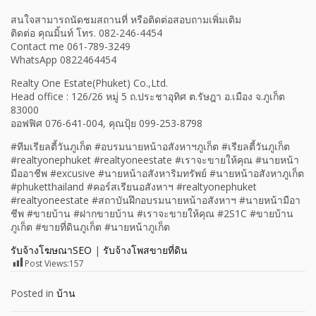
สนใจสามารถนัดชมสถานที่ หรือติดต่อสอบถามเพิ่มเติม
ติดต่อ คุณมิ้นท์ โทร. 082-246-4454
Contact me 061-789-3249
WhatsApp 0822464454
Realty One Estate(Phuket) Co.,Ltd.
Head office : 126/26 หมู่ 5 ถ.ประชาอุทิศ ต.รัษฎา อ.เมือง จ.ภูเก็ต
83000
ออฟฟิศ 076-641-004, คุณปุ้ย 099-253-8798
#ทีมเรียลตี้วันภูเก็ต #อบรมนายหน้าอสังหาฯภูเก็ต #เรียลตี้วันภูเก็ต
#realtyonephuket #realtyoneestate #เราจะขายให้คุณ #นายหน้า
มืออาชีพ #excusive #นายหน้าอสังหาริมทรัพย์ #นายหน้าอสังหาภูเก็ต
#phuketthailand #คอร์สเรียนอสังหาฯ #realtyonephuket
#realtyoneestate #สถาบันฝึกอบรมนายหน้าอสังหาฯ #นายหน้ามือา
ชีพ #ขายบ้าน #ฝากขายบ้าน #เราจะขายให้คุณ #2S1C #ขายบ้าน
ภูเก็ต #ขายที่ดินภูเก็ต #นายหน้าภูเก็ต
รับจ้างโฆษณาSEO
|
รับจ้างโพสขายที่ดิน
Post Views:
157
Posted in
บ้าน