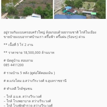
อยู่รวมกันแบบครอบครัวใหญ่ ล้อมรอบด้วยธรรมชาติ ไกล้ในเมือง
ขายบ้ายแบบอากาศบ้านเรา ครึ้มฟ้า ครึ้มฝน (ร้อนๆ) ด่วน
** เนื้อที่ 5 ไร่ 2 งาน
** ราคาขาย 18,500,000 ล้านบาท
# นัดดูบ้าน สอบถาม
085 4411200
# รวมบ้าน 5 หลัง (ดูต่อใต้คอมเม้น )
# ต.แก่งโดม อ.สว่างวีระวงศ์ จ.อุบลราชธานี
# ทำเลดี ใกล้ชุมชน
– ใกล้ อ.บ.ต. สว่างวีระวงศ์
– ใกล้ โรงพยาบาล สว่างวีระวงศ์
– ใกล้ โรงพักตำรวจ สว่างวีระวงศ์