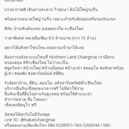
บรรยากาศดี เดินทางสะดวก วิวทุ่งนา ต้นไม้ใหญ่ร่มรื่น
พร้อมสวนขนาดใหญ่ ร่มรื่น เหมาะสำหรับพักผ่อนหรือรองรับแขก
พิกัด: บ้านสันต้นแหน อ.ดอยสะเก็ด จ.เชียงใหม่
ราคาพิเศษ! ลดเหลือเพียง 8.9 ล้านบาท (จาก 10 ล้าน)
อยากได้อสังหาโซนไหน สอบถามเข้ามาได้เลย
ต้องการอสังหาแบบไหนที่ Northern Land Chiangmai เรามีครบ
ครอบคลุม #ทั่วเชียงใหม่ ไม่ว่าจะเป็น
#พูลวิลล่า #บ้านใหม่ #บ้านมือสอง #บ้านเช่า #คอนโด #อสังหาพร้อม
ผู้เช่า #หอพัก #อพาร์ทเม้นท์ #ที่ดิน
รับจัดหาบ้าน, ที่ดิน, คอนโด, อสังหาริมทรัพย์ทั่วเชียงใหม่
บริการยื่นสินเชื่อทุกธนาคารฟรี ไม่มีค่าใช้จ่าย
ยื่นสินเชื่อที่อื่นไม่ผ่านรับดูแลต่อ พร้อมให้คำแนะนำ
ทำการตลาด สื่อ โฆษณา
เช็คเครดิตบูโร ฟรี
นัดชมได้ทุกวันไม่มีวันหยุด
Line ID : @habanchiangmai
หรือสอบถามเพิ่มเติมโทร 086-9238951/ 065-5306944 / 085-