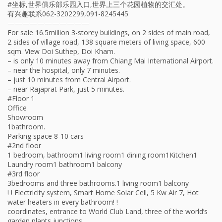
#坐标,世界俱乐部乐园入口,世界上三个花园植物的交汇处。
有兴趣联系062-3202299,091-8245445
———————————
For sale 16.5million 3-storey buildings, on 2 sides of main road,
2 sides of village road, 138 square meters of living space, 600
sqm. View Doi Suthep, Doi Kham.
– is only 10 minutes away from Chiang Mai International Airport.
– near the hospital, only 7 minutes.
– just 10 minutes from Central Airport.
– near Rajaprat Park, just 5 minutes.
#Floor 1
Office
Showroom
1bathroom.
Parking space 8-10 cars
#2nd floor
1 bedroom, bathroom1 living room1 dining room1Kitchen1
Laundry room1 bathroom1 balcony
#3rd floor
3bedrooms and three bathrooms.1 living room1 balcony
! ! Electricity system, Smart Home Solar Cell, 5 Kw Air 7, Hot
water heaters in every bathroom! !
coordinates, entrance to World Club Land, three of the world’s
garden plants junctions.