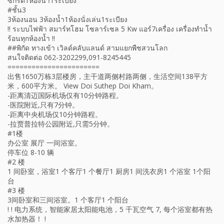
ซักรีด1ห้องน้ำ1ระเบียง
#ชั้น3
3ห้องนอน 3ห้องน้ำ1ห้องนั่งเล่น1ระเบียง
!! ระบบไฟฟ้า สมาร์ทโฮม โซลาร์เซล 5 Kw แอร์7เครื่อง เครื่องทำน้ำ
ร้อนทุกห้องน้ำ !!
##พิกัด ทางเข้า เวิลด์คลับแลนด์ สามแยกพืชสวนโลก
สนใจติดต่อ 062-3202299,091-8245445
=======================
出售1650万栋3层楼房，主干道两侧村路两侧，生活空间138平方
米，600平方米。 View Doi Suthep Doi Kham。
-距离清迈国际机场仅有10分钟路程。
-医院附近,只有7分钟。
-距离中央机场仅10分钟路程。
-拉贾普拉特公园附近,只需5分钟。
#1楼
办公室 展厅 一间浴室。
停车位 8-10 辆
#2 楼
1 间卧室，浴室1 个客厅1 个餐厅1 厨房1 间洗衣房1 个浴室 1个阳
台
#3 楼
3间卧室和三间浴室。1 个客厅1 个阳台
! ! 电力系统，智能家居太阳能电池，5 千瓦空气 7, 每个浴室都有热
水加热器！ !