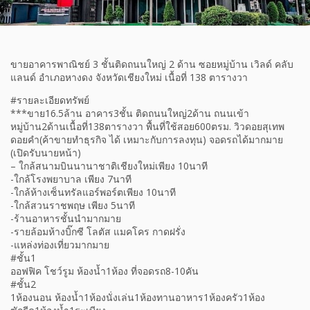
ขายอาคารพาณิชย์ 3 ชั้นติดถนนใหญ่ 2 ด้าน ซอยหมู่บ้าน เวิลด์ คลับ
แลนด์ อำเภอหางดง จังหวัดเชียงใหม่ เนื้อที่ 138 ตารางวา
#รายละเอียดทรัพย์
***ขาย16.5ล้าน อาคาร3ชั้น ติดถนนใหญ่2ด้าน ถนนเข้า
หมู่บ้าน2ด้านเนื้อที่138ตารางวา พื้นที่ใช้สอย600ตรม. วิวดอยสุเทพ
ดอยคำ(ค้าขายทำธุรกิจ ได้ เหมาะกับการลงทุน) จอดรถได้มากมาย
(เปิดรับนายหน้า)
– ใกล้สนามบินนานาชาติเชียงใหม่เพียง 10นาที
-ใกล้โรงพยาบาล เพียง 7นาที
-ใกล้ห้างเซ็นทรัลแอร์พอร์ตเพียง 10นาที
-ใกล้สวนราชพฤษ เพียง 5นาที
-ร้านอาหารชั้นนำมากมาย
-รายล้อมห้างบิ๊กซี โลตัส แมคโคร กาดฝรั่ง
-แหล่งท่องเที่ยวมากมาย
#ชั้น1
ออฟฟิค โชว์รูม ห้องน้ำ1ห้อง ที่จอดรถ8-10คัน
#ชั้น2
1ห้องนอน ห้องน้ำ1ห้องนั่งเล่น1ห้องทานอาหาร1ห้องครัว1ห้อง