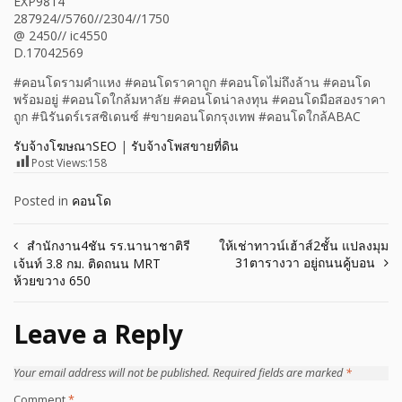
EXP9814
287924//5760//2304//1750
@ 2450// ic4550
D.17042569
#คอนโดรามคำแหง #คอนโดราคาถูก #คอนโดไม่ถึงล้าน #คอนโด
พร้อมอยู่ #คอนโดใกล้มหาลัย #คอนโดน่าลงทุน #คอนโดมือสองราคา
ถูก #นิรันดร์เรสซิเดนซ์ #ขายคอนโดกรุงเทพ #คอนโดใกล้ABAC
รับจ้างโฆษณาSEO
|
รับจ้างโพสขายที่ดิน
Post Views:
158
Posted in
คอนโด
Post
สำนักงาน4ชัน รร.นานาชาติรี
ให้เช่าทาวน์เฮ้าส์2ชั้น แปลงมุม
31ตารางวา อยู่ถนนคู้บอน
เจ้นท์ 3.8 กม. ติดถนน MRT
navigation
ห้วยขวาง 650
Leave a Reply
Your email address will not be published.
Required fields are marked
*
Comment
*