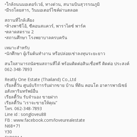
•ใกล้ถนนมอเตอร์เวย์, ทางด่วน, สนามบินสุวรรณภูมิ
•มีรถโดยสาร, วินมอเตอร์ไซค์ผ่านตลอด
สถานที่ใกล้เคียง
•ห้างพาซิโอ้, ซีคอนสแควร์, พาราไดซ์ พาร์ค
•ตลาดสดราม 2
•สถานศึกษา โรงพยาบาลครบครัน
เหมาะสำหรับ
•นักศึกษา ผู้เริ่มต้นทำงาน หรือปล่อยเช่าลงทุนระยะยาว
สนใจสามารถนัดชมสถานที่ได้ พร้อมติดต่อสินเชื่อฟรี ติดต่อ ประสงค์
062-348-7893
Reatly One Estate (Thailand) Co.,Ltd
เรียลตี้วัน ศูนย์บริการรับฝากขาย บ้าน ที่ดิน คอนโด อาคารพาณิชย์
อสังหาริมทรัพย์อื่น
เรียลตี้วัน รับจำนอง ขายฝาก
เรียลตี้วัน “เราจะขายให้คุณ”
โทร. 062-348-7893
Line id : songloveu88
FB : www.facebook.com/loveurealestate
N68+71
Y30