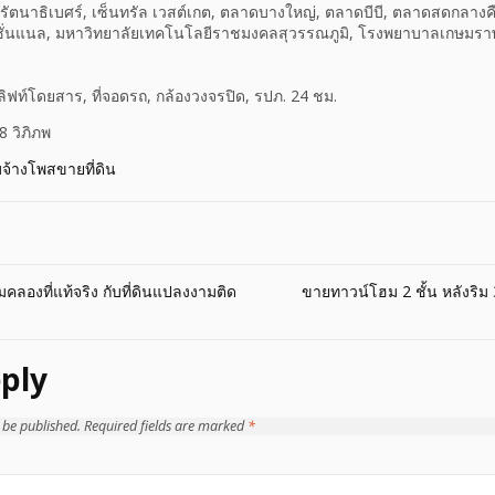
ร รัตนาธิเบศร์, เซ็นทรัล เวสต์เกต, ตลาดบางใหญ่, ตลาดบีบี, ตลาดสดกลา
ชั่นแนล, มหาวิทยาลัยเทคโนโลยีราชมงคลสุวรรณภูมิ, โรงพยาบาลเกษมราษฎ
 ลิฟท์โดยสาร, ที่จอดรถ, กล้องวงจรปิด, รปภ. 24 ชม.
 วิภิภพ
บจ้างโพสขายที่ดิน
ิมคลองที่แท้จริง กับที่ดินแปลงงามติด
ขายทาวน์โฮม 2 ชั้น หลังริ
ply
 be published.
Required fields are marked
*