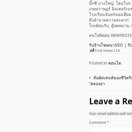
บิ๊กซี บางใหญ่, โฮมโป
เกษมราษฎร์ อินเตอร์เน
โรงเรียนจันทร์ทองเอี่ยม
สิ่งอำนวยความสะดวก
โถงต้อนรับ, ตู้จดหมาย,
สนใจติดต่อ 0896983338
รับจ้างโฆษณาSEO
|
รั
Post Views:
124
Posted in
คอนโด
Post
สัมผัสเสน่ห์ของชีวิตร
“คลองยา
navigation
Leave a Re
Your email address will not
Comment
*