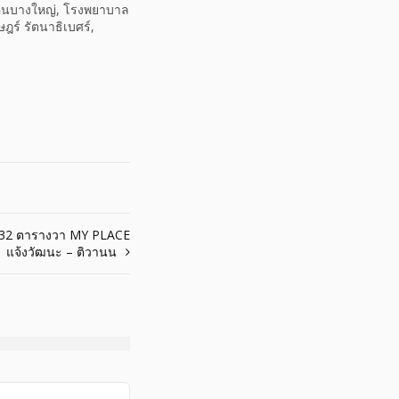
งคืนบางใหญ่, โรงพยาบาล
ร์ รัตนาธิเบศร์,
ม 32 ตารางวา MY PLACE
แจ้งวัฒนะ – ติวานน