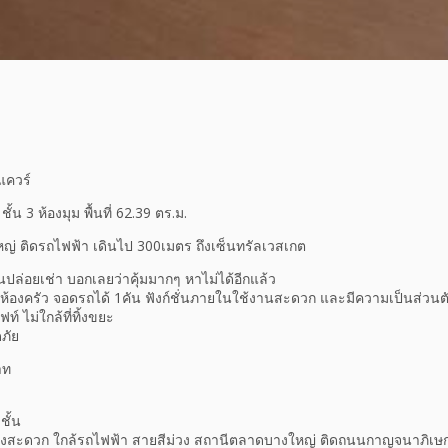
แควร์
ั้น 3 ห้องมุม พื้นที่ 62.39 ตร.ม.
่ ติดรถไฟฟ้า เดินไป 300เมตร ถึงเซ็นทรัลเวสเกต
ุนปล่อยเช่า บอกเลยว่าคุ้มมากๆ หาไม่ได้อีกแล้ว
1ห้องครัว จอดรถได้ 1คัน ฟังก์ชั่นภายในใช้งานสะดวก และมีความเป็นส่วนต
ท์ ไม่ใกล้ที่ทิ้งขยะ
ภัย
าท
ชั้น
ืองสะดวก ใกล้รถไฟฟ้า สายสีม่วง สถานีตลาดบางใหญ่ ติดถนนกาญจนาภิเษ