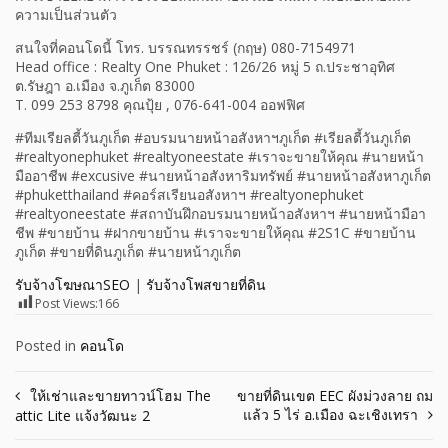
ความเป็นส่วนตัว
สนใจที่คอนโดนี้ โทร. บรรณ​ทร​รช​ร์​ (กฤษ)​ 080-7154971​
Head office : Realty One Phuket : 126/26 หมู่ 5 ถ.ประชาอุทิศ
ต.รัษฎา อ.เมือง จ.ภูเก็ต 83000
T. 099 253 8798 คุณปุ้ย , 076-641-004 ออฟฟิศ
#ทีมเรียลตี้วันภูเก็ต #อบรมนายหน้าอสังหาฯภูเก็ต #เรียลตี้วันภูเก็ต
#realtyonephuket #realtyoneestate #เราจะขายให้คุณ #นายหน้า
มืออาชีพ #excusive #นายหน้าอสังหาริมทรัพย์ #นายหน้าอสังหาภูเก็ต
#phuketthailand #คอร์สเรียนอสังหาฯ #realtyonephuket
#realtyoneestate #สถาบันฝึกอบรมนายหน้าอสังหาฯ #นายหน้ามือา
ชีพ #ขายบ้าน #ฝากขายบ้าน #เราจะขายให้คุณ #2S1C #ขายบ้าน
ภูเก็ต #ขายที่ดินภูเก็ต #นายหน้าภูเก็ต
รับจ้างโฆษณาSEO
|
รับจ้างโพสขายที่ดิน
Post Views:
166
Posted in
คอนโด
Post
ให้เช่าและขายทาวน์โฮม The
ขายที่ดินเขต EEC ผังม่วงลาย ถม
แล้ว 5 ไร่ อ.เมือง ฉะเชิงเทรา
attic Lite แจ้งวัฒนะ 2
navigation