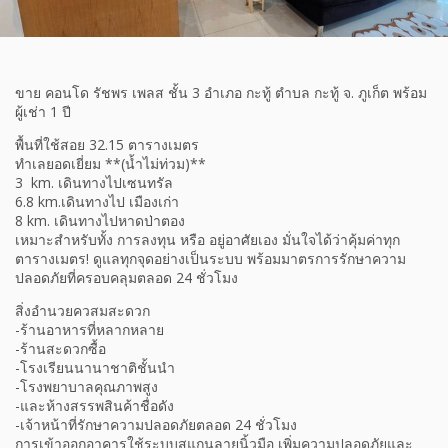
ขาย​ คอนโด​ รัชพร​ เพลส​ ชั้น​ 3​ อำเภอ​ กะทู้​ ตำบล กะทู้​ จ.​ ภูเก็ต​ พร้อม
ผู้เช่า​ 1​ ปี
พื้นที่ใช้สอย​ 32.15 ตารางเมตร​
ทำเลยอดเยี่ยม **(น้ำไม่ท่วม)​**
3​ ​ km.​ เดินทางไปเซนทรัล
6.8​ km.​เดินทางไป​ เมืองเก่า
8​ km.​ เดินทางไปหาดป่าตอง
เหมาะสำหรับทั้ง การลงทุน หรือ อยู่อาศัยเอง มั่นใจได้ว่าคุ้มค่าทุก
ตารางเมตร! ดูแลทุกจุดอย่างเป็นระบบ พร้อมมาตรการรักษาความ
ปลอดภัยที่ครอบคลุมตลอด 24 ชั่วโมง
สิ่งอำนวยควสมสะดวก
-ร้านอาหารที่หลากหลาย
-ร้านสะดวกซื้อ
-โรงเรียนนานาชาติชั้นนำ
-โรงพยาบาลคุณภาพสูง
-และห้างสรรพสินค้าชื่อดัง
-เจ้าหน้าที่รักษาความปลอดภัยตลอด 24 ชั่วโมง
การเข้าออกอาคารใช้ระบบสแกนลายนิ้วมือ เพิ่มความปลอดภัยและ