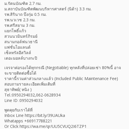
ม.รัตนบัณฑิต 2.7 กม.
ม.สถาบันบัณฑิตพัฒนบริหารศาสตร์ (นิด้า) 3.3 กม.
รพ.สิรินาถ บึงกุ่ม 0.5 กม.
รพ.นวเวช 2.3 กม.
รพ.ศรีสยาม 3 กม.
แยกโพธิ์แก้ว
สวนนวมินทร์ภิรมย์
สนามกอล์ฟนวธานี
แฟชั่นไอแลนด์
เซ็ลทรัลอีสวิลล์
เดอะมอลล์บางกะปิ
เจรจาต่อรองได้ทุกกรณี (Negotiable) ทุกหลังที่ปล่อยเช่า 80%นี้ อาจ
จะขายติดต่อซื้อได้
ราคานี้รวมค่าส่วนกลางแล้ว (Included Public Maintenance Fee)
สอบถามรายละเอียดเพิ่มเติมที่
สุธาทิพย์( หนิง )
Tel.:0950294032,062-0628934
Line ID :0950294032
พูดคุยกับเราได้ที่
Inbox Line https://bit.ly/39UAUka
Whatapps +66917788221
Or Click https://wa.me/qr/UU5CVUQ2I6TZP1