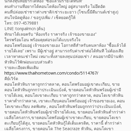
นักลงทุนที่อยากได้ห้อง “ซื้อแล้วมีรายได้ทันที”
คนทำงานที่อยากได้คอนโดห้องใหญ่ อยู่สบายจริง ไม่อึดอัด
คนที่ปล่อยเช่าชาวต่างชาติ/เช่าระยะยาว (โซนนี้มีดีมานด์เช่าสูง)
สนใจนัดดูห้อง / ขอรูปเพิ่ม / เช็คยอดกู้ให้
โทร: 097-4579881
LINE: tonpalmcn (ต้น)
ทักมาได้เลยครับ “ห้องจริง ราคาจริง เจ้าของขายเอง”
ใครพร้อมโอน พร้อมคุยต่อรองได้แบบจริงใจ
คอนโดพร้อมอยู่ เจ้าของขายเอง โอกาสดีสำหรับคนหาห้อง “ซื้อแล้วได้
รายได้เลย” เพราะ มีผู้เช่าอยู่ สามารถรับค่าเช่าต่อได้ทันที ไม่ต้องเสีย
เวลาหาคนเช่าใหม่ เหมาะทั้งสายลงทุนปล่อยเช่า / คนอยากมีบ้านพัก
หัวหินไว้พักผ่อนแบบส่วนตัว
รายละเอียดเพิ่มเติม
https://www.thaihometown.com/condo/5114767/
คีย์เวิร์ด
คอนโดหัวหินราคาถูกกว่าตลาด, คอนโดพร้อมอยู่เขาตะเกียบ, ขาย
คอนโดหัวหินถูกกกว่าประเมินแบ้งค์, ขายคอนโดหัวหินพร้อมผู้เข่ามี
รายได้เลย, คอนโดเขาตะเกียบ ราคาถูกกว่าตลาด, คอนโดเขาหัวหิน
ราคาต่ำกว่าตลาด, เขาตะเกียบคอนโดพร้อมอยู่ เจ้าของขายเอง, คอน
โดเขาตะเกียบ ลดพิเศษ , คอนโดหัวหินพร้อมถูกกกว่าประเมินแบ้งค์,
ขายคอนโดหัวหินพร้อมผู้เข่ามีรายได้เลย, ขายคอนโดหัวหินต่ำกว่าค่า
เฉลี่ยโครงการ,ขายคอนโดพร้อมผู้เข่าเขาตะเกียบ, ขายคอนโดเขา
ตะเกียบกู้ได้สูง, ขายคอนโดหัวหินกู้ได้เต็มเครดิต, ราคานี้ ต่ำกว่าค่า
เฉลี่ยโครงการ, ขายคอนโด The Seacraze หัวหิน, คอนโดเขา