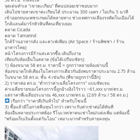
จุดเด่นทำเล “เขาตะเกียบ” ที่คนปล่อยเช่าชอบมาก
เดินไปชายหาดเขาตะเกียบได้ ประมาณ 300 เมตร / ไม่เกิน 5 นาที
เข้าออกถนนเพชรเกษมได้หลายทาง ช่วงเทศกาลเลี่ยงรถติดในเมืองได้
ใกล้แลนด์มาร์กหัวหินที่คนเที่ยวเยอะ
ตลาด Cicada
ตลาด Tamarind
ใกล้ร้านอาหารดัง และคาเฟ่เพียบ (Air Space / ร้านพิซซ่า / ร้าน
อาหารไทย)
หน้าโครงการมีร้านสะดวกซื้อ เดินถึงง่าย
เทียบกับห้องอื่นในตลาด (ข้อได้เปรียบชัดๆ)
1) ห้องขนาด 58 ตร.ม. ราคานี้ = ถูกกว่าหลายห้องย่านนี้
ห้องขนาดใกล้เคียงในโครงการเดียวกันยังพบราคาประมาณ 2.75 ล้าน
ในขนาด 58 ตร.ม. ชั้น 4 เช่นกัน (พี่ขายถูกกว่านี้อีก)
2) ราคาต่อ ตร.ม. “ต่ำกว่าค่าเฉลี่ยโครงการ” แบบชัดเจน
ค่าเฉลี่ยขายของโครงการนี้ถูกอ้างอิงไว้ราว ~61,xxx บาท/ตร.ม.
แต่ราคาพี่เฉลี่ยประมาณ 46,xxx บาท/ตร.ม. (2.69 ล้าน / 58 ตร.ม.)
เรียกว่า “ราคาดีเกินทั่วไป” สำหรับโซนนี้
3) ซื้อแล้วมีโอกาสคืนทุนไวกว่า เพราะรับค่าเช่าต่อได้ทันที
ห้องอื่นหลายประกาศต้อง รีโนเวท/หาคนเช่าใหม่/แต่งเพิ่ม แต่ห้องนี้
“พร้อมเก็บเงินตั้งแต่วันโอน” เหมาะมากสำหรับสายลงทุน