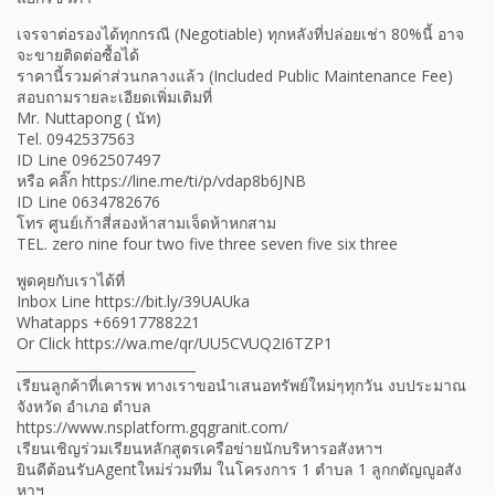
เจรจาต่อรองได้ทุกกรณี (Negotiable) ทุกหลังที่ปล่อยเช่า 80%นี้ อาจ
จะขายติดต่อซื้อได้
ราคานี้รวมค่าส่วนกลางแล้ว (Included Public Maintenance Fee)
สอบถามรายละเอียดเพิ่มเติมที่
Mr. Nuttapong ( นัท)
Tel. 0942537563
ID Line 0962507497
หรือ คลิ๊ก https://line.me/ti/p/vdap8b6JNB
ID Line 0634782676
โทร ศูนย์เก้าสี่สองห้าสามเจ็ดห้าหกสาม
TEL. zero nine four two five three seven five six three
พูดคุยกับเราได้ที่
Inbox Line https://bit.ly/39UAUka
Whatapps +66917788221
Or Click https://wa.me/qr/UU5CVUQ2I6TZP1
___________________________
เรียนลูกค้าที่เคารพ ทางเราขอนำเสนอทรัพย์ใหม่ๆทุกวัน งบประมาณ
จังหวัด อำเภอ ตำบล
https://www.nsplatform.gqgranit.com/
เรียนเชิญร่วมเรียนหลักสูตรเครือข่ายนักบริหารอสังหาฯ
ยินดีต้อนรับAgentใหม่ร่วมทีม ในโครงการ 1 ตำบล 1 ลูกกตัญญูอสัง
หาฯ