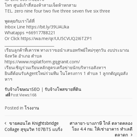
โทร ศูนย์เก้าสี่สองห้าสามเจ็ดห้าหกสาม
TEL. zero nine four two five three seven five six three
พูดคุยกับเราได้ที่
Inbox Line https://bit.ly/39UAUka
Whatapps +66917788221
Or Click https://wa.me/qr/UU5CVUQ2I6TZP1
___________________________
เรียนลูกค้าที่เคารพ ทางเราขอนำเสนอทรัพย์ใหม่ๆทุกวัน งบประมาณ
จังหวัด อำเภอ ตำบล
https://www.nsplatform.gqgranit.com/
เรียนเชิญร่วมเรียนหลักสูตรเครือข่ายนักบริหารอสังหาฯ
ยินดีต้อนรับAgentใหม่ร่วมทีม ในโครงการ 1 ตำบล 1 ลูกกตัญญูอสัง
หาฯ
รับจ้างโฆษณาSEO
|
รับจ้างโพสขายที่ดิน
Post Views:
168
Posted in
โรงงาน
Post
ขายคอนโด Knightsbridge
ศาลายา-บางภาษี ใกล้ ตลาดคลอง
โยง 4.4 กม. ให้เช่าอาคาร ทำเลดี
Collage สุขุมวิท 107BTS แบริ่ง
navigation
ตลาดก