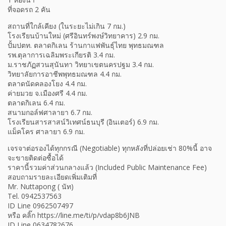
ที่จอดรถ 2 คัน
สถานที่ใกล้เคียง (ในระยะไม่เกิน 7 กม.)
โรงเรียนบ้านใหม่ (ศรีอินทร์พงษ์วิทยาคาร) 2.9 กม.
ปั้มปตท. ตลาดกิเลน ร้านกาแฟพันธุ์ไทย พุทธมณฑล
รพ.ตุลาการเฉลิมพระเกียรติ 3.4 กม.
ม.ราชภัฏสวนสุนันทา วิทยาเขตนครปฐม 3.4 กม.
วิทยาลัยการอาชีพพุทธมณฑล 4.4 กม.
ตลาดนัดคลองโยง 4.4 กม.
ค่ายมวย จ.เมืองศรี 4.4 กม.
ตลาดกิเลน 6.4 กม.
สนามกอล์ฟศาลายา 6.7 กม.
โรงเรียนสารสาสน์วิเทศน์ธนบุรี (อินเตอร์) 6.9 กม.
แม็คโคร ศาลายา 6.9 กม.
เจรจาต่อรองได้ทุกกรณี (Negotiable) ทุกหลังที่ปล่อยเช่า 80%นี้ อาจ
จะขายติดต่อซื้อได้
ราคานี้รวมค่าส่วนกลางแล้ว (Included Public Maintenance Fee)
สอบถามรายละเอียดเพิ่มเติมที่
Mr. Nuttapong ( นัท)
Tel. 0942537563
ID Line 0962507497
หรือ คลิ๊ก https://line.me/ti/p/vdap8b6JNB
ID Line 0634782676