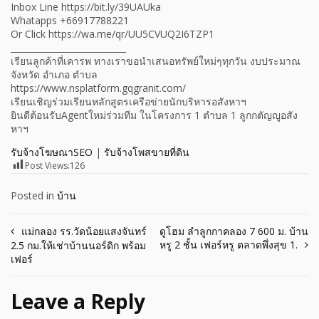
Inbox Line https://bit.ly/39UAUka
Whatapps +66917788221
Or Click https://wa.me/qr/UU5CVUQ2I6TZP1
___________________________
เรียนลูกค้าที่เคารพ ทางเราขอนำเสนอทรัพย์ใหม่ๆทุกวัน งบประมาณ
จังหวัด อำเภอ ตำบล
https://www.nsplatform.gqgranit.com/
เรียนเชิญร่วมเรียนหลักสูตรเครือข่ายนักบริหารอสังหาฯ
ยินดีต้อนรับAgentใหม่ร่วมทีม ในโครงการ 1 ตำบล 1 ลูกกตัญญูอสัง
หาฯ
รับจ้างโฆษณาSEO
|
รับจ้างโพสขายที่ดิน
Post Views:
126
Posted in
บ้าน
Post
แม่กลอง รร.วัดน้อยแสงจันทร์
ดูโฮม ลำลูกกาคลอง 7 600 ม. บ้าน
หรู 2 ชั้น เฟอร์หรู ตลาดพึ่งสุข 1.
2.5 กม.ให้เช่าบ้านนอร์ดิก พร้อม
navigation
เฟอร์
Leave a Reply