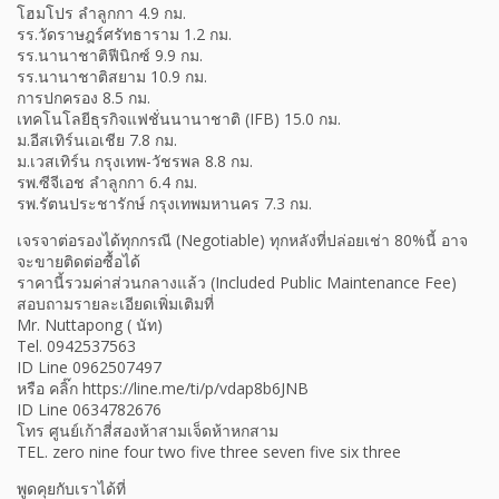
โฮมโปร ลำลูกกา 4.9 กม.
รร.วัดราษฎร์ศรัทธาราม 1.2 กม.
รร.นานาชาติฟีนิกซ์ 9.9 กม.
รร.นานาชาติสยาม 10.9 กม.
การปกครอง 8.5 กม.
เทคโนโลยีธุรกิจแฟชั่นนานาชาติ (IFB) 15.0 กม.
ม.อีสเทิร์นเอเชีย 7.8 กม.
ม.เวสเทิร์น กรุงเทพ-วัชรพล 8.8 กม.
รพ.ซีจีเอช ลำลูกกา 6.4 กม.
รพ.รัตนประชารักษ์ กรุงเทพมหานคร 7.3 กม.
เจรจาต่อรองได้ทุกกรณี (Negotiable) ทุกหลังที่ปล่อยเช่า 80%นี้ อาจ
จะขายติดต่อซื้อได้
ราคานี้รวมค่าส่วนกลางแล้ว (Included Public Maintenance Fee)
สอบถามรายละเอียดเพิ่มเติมที่
Mr. Nuttapong ( นัท)
Tel. 0942537563
ID Line 0962507497
หรือ คลิ๊ก https://line.me/ti/p/vdap8b6JNB
ID Line 0634782676
โทร ศูนย์เก้าสี่สองห้าสามเจ็ดห้าหกสาม
TEL. zero nine four two five three seven five six three
พูดคุยกับเราได้ที่