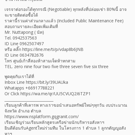
เจรจาต่อรองได้ทุกกรณี (Negotiable) ทุกหลังที่ปล่อยเช่า 80%นี้ อาจ
จะขายติดต่อซื้อได้
ราคานี้รวมค่าส่วนกลางแล้ว (Included Public Maintenance Fee)
สอบถามรายละเอียดเพิ่มเติมที่
Mr. Nuttapong ( นัท)
Tel. 0942537563
ID Line 0962507497
หรือ คลิ๊ก https://line.me/ti/p/vdap8b6JNB
ID Line 0634782676
โทร ศูนย์เก้าสี่สองห้าสามเจ็ดห้าหกสาม
TEL. zero nine four two five three seven five six three
พูดคุยกับเราได้ที่
Inbox Line https://bit.ly/39UAUka
Whatapps +66917788221
Or Click https://wa.me/qr/UU5CVUQ2I6TZP1
___________________________
เรียนลูกค้าที่เคารพ ทางเราขอนำเสนอทรัพย์ใหม่ๆทุกวัน งบประมาณ
จังหวัด อำเภอ ตำบล
https://www.nsplatform.gqgranit.com/
เรียนเชิญร่วมเรียนหลักสูตรเครือข่ายนักบริหารอสังหาฯ
ยินดีต้อนรับAgentใหม่ร่วมทีม ในโครงการ 1 ตำบล 1 ลูกกตัญญูอสัง
หาฯ