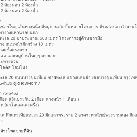
้น 2 ห้องนอน 2 ห้องน้ำ
ั้น 2 ห้องนอน 2 ห้องน้ำ
ง
ซอยใหญ่เส้นทางหนึ่ง มีหมู่บ้านเกิดขึ้นหลายโครงการ มีรถสองแถววิ่งผ่า
ล้ทางวงแหวนรอบนอก
ยนทะเล 20 มาประมาณ 500 เมตร โครงการอยู่ด้านขวามือ
ว้าง ถนนหน้าตึกกว้าง 19 เมตร
ร้างแข็งแรงมาก
ดสด และหมู่บ้านใหญ่ๆ มากมาย
ละทางด่วน
ซี โลตัส โฮมโปร
ียนทะเล 20 ถนนบางขุนเทียน-ชายทะเล แขวงแสมดำ เขตบางขุนเทียน กรุงเท
/xiG4hU5RJRHd8Mom7
-175-6462
อน (เงินประกัน 2 เดือน ล่วงหน้า 1 เดือน )
ท (ค่าโอนคนละครึ่ง)
เล ตึกแถวเทียนทะเล 20 ตึกแถวพระราม 2 อาคารพาณิชย์พระรามสอง ตึกแ
่า
บจ้างโพสขายที่ดิน