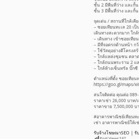
ชั้น 2 มีพืนที่ว่าง และกั
ชั้น 3 มีพื้นที่ว่าง และก
จุดเด่น / สถานที่ใกล้เคีย
– ซอยเทียนทะเล 20 เป็น
เดินทางสะดวกมาก ใก
– เดินทาง เข้าซอยเที
– มีที่จอดรถด้านหน้า ก
– ใช้วัสดุอย่างดีโครงส
– ใกล้แหล่งชุมชน ตลา
– ใกล้ถนนพระราม 2 แ
– ใกล้ห้างเซ็นทรัล บิ๊ก
ตำแหน่งที่ตั้ง ซอยเท
https://goo.gl/maps
สนใจติดต่อ คุณต่อ 089
ราคาเช่า 26,000 บาท/เดื
ราคาขาย 7,500,000 บา
#อาคารพาณิชย์เทียนทะ
เช่า อาคารพาณิชย์ให้เช
รับจ้างโฆษณาSEO
|
รั
Post Views:
167