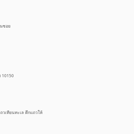
นในซอย
พ 10150
ถวเทียนทะเล ตึกแถวให้