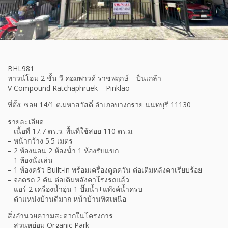
BHL981
ทาวน์โฮม 2 ชั้น วี คอมพาวด์ ราชพฤกษ์ – ปิ่นเกล้า
V Compound Ratchaphruek – Pinklao
ที่ตั้ง: ซอย 14/1 ต.มหาสวัสดิ์ อำเภอบางกรวย นนทบุรี 11130
รายละเอียด
– เนื้อที่ 17.7 ตร.ว. พื้นที่ใช้สอย 110 ตร.ม.
– หน้ากว้าง 5.5 เมตร
– 2 ห้องนอน 2 ห้องน้ำ 1 ห้องรับแขก
– 1 ห้องนั่งเล่น
– 1 ห้องครัว Built-in พร้อมเครื่องดูดควัน ต่อเติมหลังคาเรียบร้อย
– จอดรถ 2 คัน ต่อเติมหลังคาโรงรถแล้ว
– แอร์ 2 เครื่องน้ำอุ่น 1 ปั๊มน้ำ+แท๊งค์น้ำครบ
– ตำแหน่งบ้านดีมาก หน้าบ้านทิศเหนือ
สิ่งอำนวยความสะดวกในโครงการ
– สวนหย่อม Organic Park