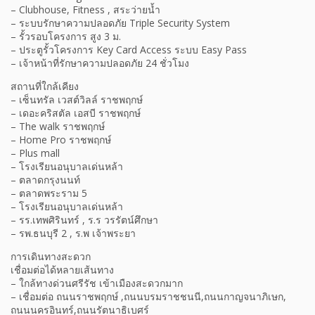
– Clubhouse, Fitness , สระว่ายน้ำ
– ระบบรักษาความปลอดภัย Triple Security System
– รั้วรอบโครงการ สูง 3 ม.
– ประตูรั้วโครงการ Key Card Access ระบบ Easy Pass
– เจ้าหน้าที่รักษาความปลอดภัย 24 ชั่วโมง
สถานที่ใกล้เคียง
– เซ็นทรัล เวสต์วิลล์ ราชพฤกษ์
– เดอะคริสตัล เอสบี ราชพฤกษ์
– The walk ราชพฤกษ์
– Home Pro ราชพฤกษ์
– Plus mall
– โรงเรียนอนุบาลเด่นหล้า
– ตลาดกรุงนนท์
– ตลาดพระราม 5
– โรงเรียนอนุบาลเด่นหล้า
– รร.เทพศิรินทร์ , ร.ร วรรัตน์ศึกษา
– รพ.ธนบุรี 2 , ร.พ เจ้าพระยา
การเดินทางสะดวก
เชื่อมต่อได้หลายเส้นทาง
– ใกล้ทางด่วนศรีรัช เข้าเมืองสะดวกมาก
– เชื่อมต่อ ถนนราชพฤกษ์ ,ถนนบรมราชชนนี,ถนนกาญจนาภิเษก,
ถนนนครอินทร์,ถนนรัตนาธิเบศร์