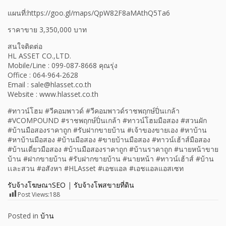
แผนที่:https://goo.gl/maps/QpW82F8aMAthQ5Ta6
ราคาขาย 3,350,000 บาท
สนใจติดต่อ
HL ASSET CO.,LTD.
Mobile/Line : 099-087-8668 คุณรุ่ง
Office : 064-964-2628
Email : sale@hlasset.co.th
Website : www.hlasset.co.th
#ทาวน์โฮม #วีคอมพาวด์ #วีคอมพาวด์ราชพฤกษ์ปิ่นเกล้า
#VCOMPOUND #ราชพฤกษ์ปิ่นเกล้า #ทาวน์โฮมมือสอง #สวนผัก
#บ้านมือสองราคาถูก #รับฝากขายบ้าน #เจ้าของขายเอง #หาบ้าน
#หาบ้านมือสอง #บ้านมือสอง #ขายบ้านมือสอง #ทาวน์เฮ้าส์มือสอง
#บ้านเดี่ยวมือสอง #บ้านมือสองราคาถูก #บ้านราคาถูก #นายหน้าขาย
บ้าน #ฝากขายบ้าน #รับฝากขายบ้าน #นายหน้า #ทาวน์เฮ้าส์ #บ้าน
เเละสวน #อสังหา #HLAsset #เอชแอล #เอชแอลแอสเซท
รับจ้างโฆษณาSEO
|
รับจ้างโพสขายที่ดิน
Post Views:
188
Posted in
บ้าน