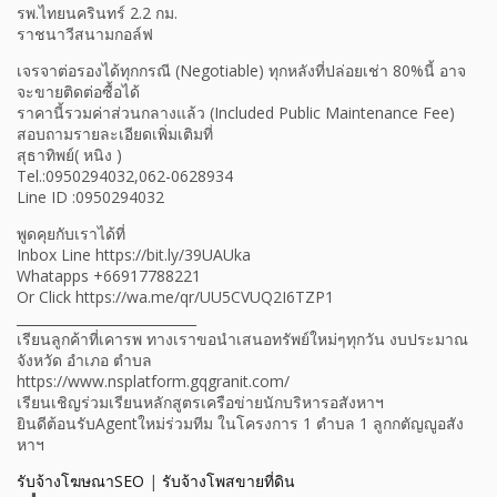
รพ.ไทยนครินทร์ 2.2 กม.
ราชนาวีสนามกอล์ฟ
เจรจาต่อรองได้ทุกกรณี (Negotiable) ทุกหลังที่ปล่อยเช่า 80%นี้ อาจ
จะขายติดต่อซื้อได้
ราคานี้รวมค่าส่วนกลางแล้ว (Included Public Maintenance Fee)
สอบถามรายละเอียดเพิ่มเติมที่
สุธาทิพย์( หนิง )
Tel.:0950294032,062-0628934
Line ID :0950294032
พูดคุยกับเราได้ที่
Inbox Line https://bit.ly/39UAUka
Whatapps +66917788221
Or Click https://wa.me/qr/UU5CVUQ2I6TZP1
___________________________
เรียนลูกค้าที่เคารพ ทางเราขอนำเสนอทรัพย์ใหม่ๆทุกวัน งบประมาณ
จังหวัด อำเภอ ตำบล
https://www.nsplatform.gqgranit.com/
เรียนเชิญร่วมเรียนหลักสูตรเครือข่ายนักบริหารอสังหาฯ
ยินดีต้อนรับAgentใหม่ร่วมทีม ในโครงการ 1 ตำบล 1 ลูกกตัญญูอสัง
หาฯ
รับจ้างโฆษณาSEO
|
รับจ้างโพสขายที่ดิน