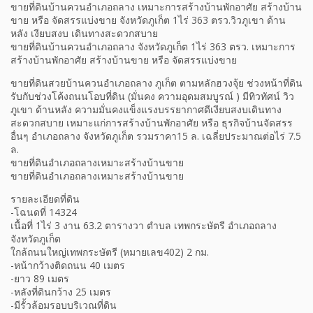
ขายที่ดินบ้านควนอำเภอถลาง เหมาะการสร้างบ้านพักอาศัย สร้างบ้าน
ขาย หรือ จัดสรรแบ่งขาย จังหวัดภูเก็ต 1ไร่ 363 ตรว.วิวภูเขา ด้าน
หลัง เงียบสงบ เดินทางสะดวกสบาย
ขายที่ดินบ้านควนอำเภอถลาง จังหวัดภูเก็ต 1ไร่ 363 ตรว. เหมาะการ
สร้างบ้านพักอาศัย สร้างบ้านขาย หรือ จัดสรรแบ่งขาย
ขายที่ดินสวยบ้านควนอำเภอถลาง ภูเก็ต ตามหลักฮวงจุ้ย ช่วงหน้าที่ดิน
รับกับช่วงโค้งถนนโอบที่ดิน (มั่นคง ความอุดมสมบูรณ์ ) มีทิวทัศน์ วิว
ภูเขา ด้านหลัง ความมั่นคงแข็งแรงบรรยากาศดีเงียบสงบเดินทาง
สะดวกสบาย เหมาะแก่การสร้างบ้านพักอาศัย หรือ ธุรกิจบ้านจัดสรร
อื่นๆ อำเภอถลาง จังหวัดภูเก็ต รวมราคา15 ล. เฉลี่ยประมาณต่อไร่ 7.5
ล.
ขายที่ดินอำเภอถลางเหมาะสร้างบ้านขาย
ขายที่ดินอำเภอถลางเหมาะสร้างบ้านขาย
รายละเอียดที่ดิน
-โฉนดที่ 14324
เนื้อที่ 1ไร่ 3 งาน 63.2 ตารางวา ตำบล เทพกระษัตรี อำเภอถลาง
จังหวัดภูเก็ต
ใกล้ถนนใหญ่เทพกระษัตรี (หมายเลข402) 2 กม.
-หน้ากว้างติดถนน 40 เมตร
-ยาว 89 เมตร
-หลังที่ดินกว้าง 25 เมตร
-มีรั้วล้อมรอบบริเวณที่ดิน