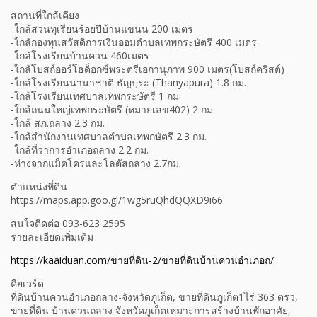
สถานที่ใกล้เคียง
-ใกล้สวนทุเรียนร้อยปีบ้านแขนน 200 เมตร
-ใกล้กองทุนสวัสดิการเงินออมตำบลเทพกระษัตรี 400 เมตร
-ใกล้โรงเรียนบ้านควน 460เมตร
-ใกล้โบสถ์ออร์โธด็อกซ์พระตรีเอกานุภาพ 900 เมตร(โบสถ์คริสต์)
-ใกล้โรงเรียนนานาชาติ ธัญปุระ (Thanyapura) 1.8 กม.
-ใกล้โรงเรียนเทศบาลเทพกระษัตรี 1 กม.
-ใกล้ถนนใหญ่เทพกระษัตรี (หมายเลข402) 2 กม.
-ใกล้ สภ.ถลาง 2.3 กม.
-ใกล้สำนักงานเทศบาลตำบลเทพกษัตรี 2.3 กม.
-ใกล้ที่ว่าการอำเภอถลาง 2.2 กม.
-ห่างจากแม็คโครและโลตัสถลาง 2.7กม.
ตำแหน่งที่ดิน
https://maps.app.goo.gl/1wg5ruQhdQQXD9i66
สนใจติดต่อ 093-623 2595
รายละเอียดเพิ่มเติม
https://kaaiduan.com/ขายที่ดิน-2/ขายที่ดินบ้านควนอำเภอถ/
คียเวร์ด
ที่ดินบ้านควนอำเภอถลาง-จังหวัดภูเก็ต, ขายที่ดินภูเก็ต1ไร่ 363 ตรว,
ขายที่ดิน บ้านควนถลาง จังหวัดภูเก็ตเหมาะการสร้างบ้านพักอาศัย,