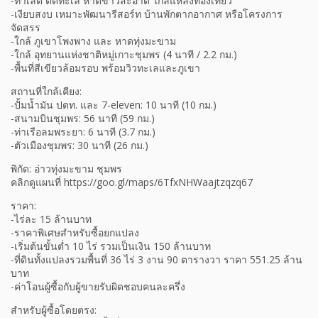
-ทำเลดี ติดทะเล หาดขาวสะอาด ใกล้แหล่งท่องเที่ยว
-เงียบสงบ เหมาะพัฒนารีสอร์ท บ้านพักตากอากาศ หรือโครงการ
จัดสรร
-ใกล้ ภูเขาโพงพาง และ หาดทุ่งมะขาม
-ใกล้ อุทยานแห่งชาติหมู่เกาะชุมพร (4 นาที / 2.2 กม.)
-พื้นที่สีเขียวล้อมรอบ พร้อมวิวทะเลและภูเขา
สถานที่ใกล้เคียง:
-ปั้มน้ำมัน ปตท. และ 7-eleven: 10 นาที (10 กม.)
-สนามบินชุมพร: 56 นาที (59 กม.)
-ท่าเรือลมพระยา: 6 นาที (3.7 กม.)
-ตัวเมืองชุมพร: 30 นาที (26 กม.)
พิกัด: อ่าวทุ่งมะขาม ชุมพร
คลิกดูแผนที่ https://goo.gl/maps/6TfxNHWaajtzqzq67
ราคา:
-ไร่ละ 15 ล้านบาท
-ราคาพิเศษสำหรับซื้อยกแปลง
-เริ่มต้นขั้นต่ำ 10 ไร่ รวมเป็นเงิน 150 ล้านบาท
-ที่ดินทั้งแปลงรวมพื้นที่ 36 ไร่ 3 งาน 90 ตารางวา ราคา 551.25 ล้าน
บาท
-ค่าโอนผู้ซื้อกับผู้ขายรับผิดชอบคนละครึ่ง
สำหรับผู้ซื้อโดยตรง: