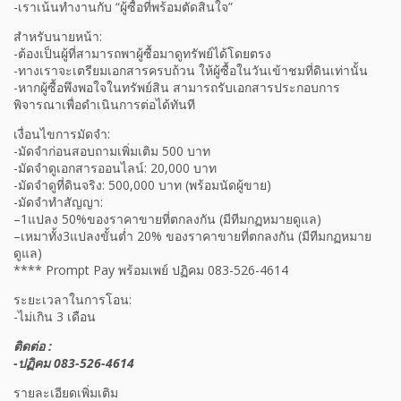
-เราเน้นทำงานกับ “ผู้ซื้อที่พร้อมตัดสินใจ”
สำหรับนายหน้า:
-ต้องเป็นผู้ที่สามารถพาผู้ซื้อมาดูทรัพย์ได้โดยตรง
-ทางเราจะเตรียมเอกสารครบถ้วน ให้ผู้ซื้อในวันเข้าชมที่ดินเท่านั้น
-หากผู้ซื้อพึงพอใจในทรัพย์สิน สามารถรับเอกสารประกอบการ
พิจารณาเพื่อดำเนินการต่อได้ทันที
เงื่อนไขการมัดจำ:
-มัดจำก่อนสอบถามเพิ่มเติม 500 บาท
-มัดจำดูเอกสารออนไลน์: 20,000 บาท
-มัดจำดูที่ดินจริง: 500,000 บาท (พร้อมนัดผู้ขาย)
-มัดจำทำสัญญา:
–1แปลง 50%ของราคาขายที่ตกลงกัน (มีทีมกฏหมายดูแล)
–เหมาทั้ง3แปลงขั้นต่ำ 20% ของราคาขายที่ตกลงกัน (มีทีมกฏหมาย
ดูแล)
**** Prompt Pay พร้อมเพย์ ปฏิคม 083-526-4614
ระยะเวลาในการโอน:
-ไม่เกิน 3 เดือน
ติดต่อ :
-ปฏิคม 083-526-4614
รายละเอียดเพิ่มเติม