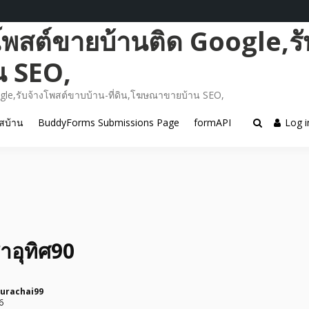
โพสต์ขายบ้านติด Google,รั
น SEO,
gle,รับจ้างโพสต์ขาบบ้าน-ที่ดิน,โฆษณาขายบ้าน SEO,
สบ้าน
BuddyForms Submissions Page
formAPI
Log i
ชาอุทิศ90
urachai99
6