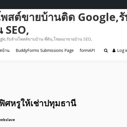
โพสต์ขายบ้านติด Google,รั
น SEO,
gle,รับจ้างโพสต์ขาบบ้าน-ที่ดิน,โฆษณาขายบ้าน SEO,
สบ้าน
BuddyForms Submissions Page
formAPI
Log i
ฟิศหรูให้เช่าปทุมธานี
webslave