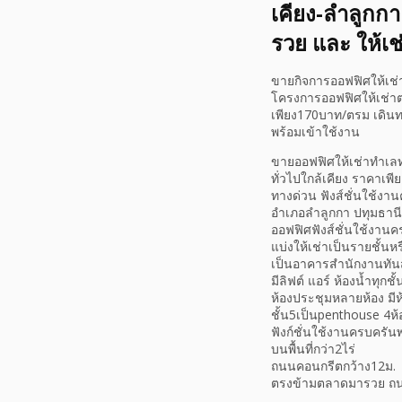
เคียง-ลำลูกก
รวย และ ให้เ
ขายกิจการออฟฟิศให้เช่
โครงการออฟฟิศให้เช่าต
เพียง170บาท/ตรม เดินท
พร้อมเข้าใช้งาน
ขายออฟฟิศให้เช่าทำเล
ทั่วไปใกล้เคียง ราคาเ
ทางด่วน ฟังส์ชั่นใช้งาน
อำเภอลำลูกกา ปทุมธานี
ออฟฟิศฟังส์ชั่นใช้งานค
แบ่งให้เช่าเป็นรายชั้นหร
เป็นอาคารสำนักงานทันสม
มีลิฟต์ แอร์ ห้องน้ำทุก
ห้องประชุมหลายห้อง มีห
ชั้น5เป็นpenthouse 4ห
ฟังก์ชั่นใช้งานครบครันพ
บนพื้นที่กว่า2ไร่
ถนนคอนกรีตกว้าง12ม.
ตรงข้ามตลาดมารวย ถน