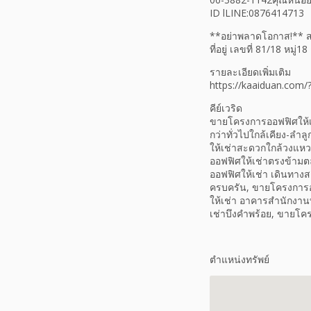
ID lLINE:0876414713
**อย่าพลาดโอกาส!** สถ
ที่อยู่ เลขที่ 81/18 หม
รายละเอียดเพิ่มเติม
https://kaaiduan.com
คีย์เวริด
ขายโครงการออฟฟิศให้เ
กว่าทั่วไปใกล้เคียง-ลำ
ให้เช่าสะดวกใกล้วงแหว
ออฟฟิศให้เช่าตรงข้ามตล
ออฟฟิศให้เช่า เดินทาง
ครบครัน, ขายโครงการออ
ให้เช่า อาคารสำนักงาน
เช่าบึงคำพร้อย, ขายโค
ตำแหน่งทรัพย์