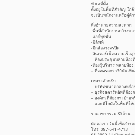
ทำเลที่ตั้ง
ตั้งอยู่ในพื้นที่สำคั
จะเป็นพนักงานหรือคู่ค้
สิ่งอำนวยความสะดวก:
-พื้นที่สำนักงานกว้าง
-แอร์ทุกชั้น
-มีลิฟท์
-มีกล้องวงจรปิด
-อินเทอร์เน็ตความเร็วสู
– ห้องประชุมหลายห้อง
-ห้องผู้บริหาร หลายห้อง
– ที่จอดรถกว่า30คันเพ
เหมาะสำหรับ:
– บริษัทขนาดกลางหรือS
– ธุรกิจสตาร์ทอัพที่ต้อ
– องค์กรที่ต้องการย้าย
– และมีโกดังในพื้นที่ให
ราคาขายรวม 85ล้าน
ติดต่อเรา วันนี้เพื่อสำร
โทร: 087-641-4713
06-3882-1142คุณหน่อ