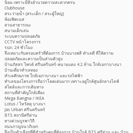
นิยม เพราะมีสิ่งอำนวยความสะดวกครบ
Clubhouse
สระว่ายน้ำ (สระเด็ก / สระผู้ใหญ่)
ห้องฟิตเนส
สวนสาธารณะ
สนามเด็กเล่น
ระบบความปลอดภัย
CCTV หน้าโครงการ
รปภ. 24 ชั่วโมง
จึงเหมาะกับครอบครัวที่ต้องการ บ้านบางพลี ทำเลดี ที่ให้ความ
ปลอดภัยและความเป็นส่วนตัวสูง
บ้านภัสสร ไพรด์ ศรีนครินทร์-หนามแดง 4.2 ล้าน ใกล้เมกาบางนา
บ้านเดี่ยวทำเลทอง
ทำเลศักยภาพ ใกล้เมกาบางนา และรถไฟฟ้า
ทำเลของโครงการถือว่าโดดเด่นมาก เพราะอยู่ใกล้ศูนย์กลางไลฟ์
สไตล์และการเดินทาง
สถานที่สำคัญใกล้เคียง
Mega Bangna / IKEA
Lotus / ไทวัสดุ บางนา
Jas Urban ศรีนครินทร์
BTS สถานีศรีด่าน
ทางด่วนบูรพาวิถี
ถนนกาญจนาภิเษก
จึงเป็นตัวเลือกที่ดีสำหรับคนที่ต้องการ บ้านใกล้ BTS ศรีด่าน และ บ้าน