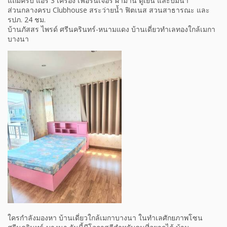
แถมครบ แอร์ 3 เครื่อง เฟอร์นิเจอร์ ผ้าม่าน ตู้เย็น และปั๊มน้ำ
ส่วนกลางครบ Clubhouse สระว่ายน้ำ ฟิตเนส สวนสาธารณะ และ
รปภ. 24 ชม.
บ้านภัสสร ไพรด์ ศรีนครินทร์-หนามแดง บ้านเดี่ยวทำเลทองใกล้เมกา
บางนา
ใครกำลังมองหา บ้านเดี่ยวใกล้เมกาบางนา ในทำเลศักยภาพโซน