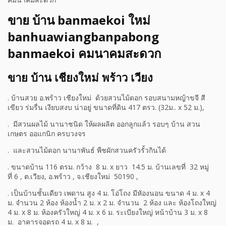
ขาย บ้าน banmaekoi ใหม่
banhuawiangbanpabong
banmaekoi คมนาคมสะดวก
ขาย บ้าน เชียงใหม่ พร้าว เวียง
.
บ้านสวย อ.พร้าว เชียงใหม่ ด้วยสวนไม้ดอก รอบสนามหญ้าขจี สี
เขียว ร่มรื่น เงียบสงบ น่าอยู่ ขนาดที่ดิน 417 ตรว. (32ม.. x 52
ม
.)
,
.
มีสวนผลไม้ นานาชนิด ให้ผลผลิต ออกลูกแล้ว รอบๆ บ้าน สวน
เกษตร ออแกนิก ครบวงจร
. และสวนไม้ดอก นานาพันธ์ พืชผักสวนครัวรั้วกินได้
.
ขนาดบ้าน 116 ตรม.
กว้าง
8
ม
. x
ยาว
14.5
ม
. บ้านเลขที่
3
2 หมู่
ที่
6 ,
ต.เวียง
, อ.
พร้าว
, จ.
เชียงใหม่
50190 ,
.
เป็นบ้านชั้นเดียว เพดาน สูง 4
ม.
โอ่โถง มีหัองนอน ขนาด 4 ม.
x
4
ม.
จำ
นวน 2 ห้อง ห้องน้ำ 2
ม. x 2 ม.
จำนวน
2 ห้อง และ ห้องโถงใหญ่
4 ม.
x
8 ม. ห้องครัวใหญ่ 4 ม.
x
6 ม. ระเบียงใหญ่ หน้าบ้าน
3 ม.
x 8
ม.
อาคารจอดรถ 4 ม.
x
8 ม.
,