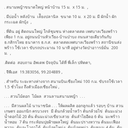
.
สนามหญ้าขนาดใหญ่ หน้าบ้าน
15 ม.
x 15 ม
. ,
. มีบ่อน้ำ หลังบ้าน เล้ียงปลานิล ขนาด 10 ม.
x 20 ม. มี ผักน้ำ ผัก
กระเฉด ผักบุ้ง
,
. ที่ดิน
อยู่ ติดถนนใหญ่ ใกล้ชุมชน ห่างตลาดสด เทศบาลเวียงพร้าว
เพียง 1 ก.ม. อยู่ถนนบ้านหัวเวียง-บ้านป่าบง
ถนนสายเดียวกันกับ
ธ.กสิกรไทย ธนาคาร ธ.ก.ส.
ตลาดสดเทศบาลเวียงพร้า
ว สถานีขนส่ง
พร้าว
ใช้เวลา ขับรถประมาณ 10 นาที อยู่ห่างวัดป่าอาารย์มั่น 200
ม.
,
.
ติดต่อ สอบถาม อัพเดพ ปัจจุบัน ได้ที่ พี่เล็ก ปทิตตา,
.
จีพีเอส
19.383056, 99.204889
,
. สำหรับ ระยะทางห่างจาก สนามบินเชียงใหม่ 100 ก.ม. ขับรถใช้เวลา
1.5 ชั่วโมง ถึงตัวเมืองเชียงใหม่ ,
. . .
สวนไม้ดอก
ไม้ผล สวนลาน
สนามหญ้า . . .
. . .
มีสวนผลไม้ นานาชนิด . . . ให้ผลผลิต ออกลูกแล้ว รอบๆ บ้าน สวน
เกษตร ออแกนิก ครบวงจร มี ต้นกล้
ว
ยน้ำหว้า ต้นกล้
ว
ยไข่
ต้น
มะม่วง
น้ำดอกไม้ 20 ต้น ต้นมะม่วงเขียวเสวย ต้นลำไยอีดอ 6 ต้น มะพร้าว
น้ำหอม 7 ต้น กระท้อนปุยฝ้า
ย
ผลใหญ่ ต้นมะปรางหวาน ต้นมะเฟือง
หวาน ต้นอะโวกาโด้ ต้นน้อยโหน่ง ต้นน้อยหน่า ต้นขนุน 4 ต้น ต้น