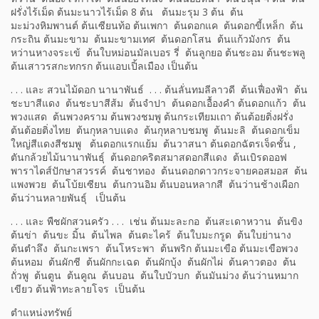
ฝรั่งไร้เม็ด ต้นมะนาวไร้เม็ด 8 ต้น ต้นมะรุม 3 ต้น ต้น
มะม่วงหิมพานต์ ต้นเซียนท้อ ต้นเพกา ต้นดอกแค ต้นดอกขี้เหล็ก ต้น
กระถิน ต้นมะขาม ต้นมะขามเทศ ต้นดอกโสน ต้นแก้วมังกร ต้น
หว่านหางจร
ะ
เข้ ต้นใบหม่อนมัลเบอร
รี่ ต้นลูกยอ ต้นชะอม ต้นช
ะ
พลู
ต้นเสาวรสกะทกรก ต้นแอบเปิ้ลเมือง
เป็นต้น
. . .
และ สวนไม้ดอก นานาพันธ์
. . .
ต้นลั่นทมลีลาวดี ต้นเฟื่องฟ้า ต้น
ชะบาสีแดง ต้นชะบาสีส้ม ต้นจำปา ต้นด
อกเอื้องคำ
ต้นดอกแก้ว ต้น
พวงแสด ต้นพวงคราม ต้นพวงชมพู ต้นกระเทียมเถา ต้นต้อยติ่งฝรั่ง
ต้นต้อยติ่งไทย ต้นกุหลาบแดง ต้นกุหลาบชมพู ต้นมะลิ
ต้
นดอกเข็ม
ใหญ่สีแดงสีชมพู ต้นดอกแรกแย้ม ต้นวาสนา ต้นดอกฉัตรเจ็ดชั้น ,
ตันกล้วยไม้นานา
พันธุ์
ต้นดอกคร
ตสมาสดอกสีแดง ต้นเบ
ิร
ดออฟ
พาราไดส์ปักษาสวรรค์ ต้นชาทอง
ต้น
นดอกดาวกระจายคอสมอส ต้น
แพงพวย ต้นโบ้ยเซียน
ต้
นกวนอิม ต้นบอนหลากสี ต้นว่านช้างเผือก
ต้นว่านหลายพันธุ์ เป็น
ต้
น
. . .
และ พืชผัก
สวนครัว . . . เช่น ต้นมะละกอ ต้นสะเดาหวาน ต้นขิง
ต้นข่า ต้นขะ มิ้น ต้นไพล ต้นตะไคร้ ต้นใบมะกรูด ต้นใบย่านาง
ต้นตำลึง ต้นกะเพรา ต้นโหระพา ต้นพริก ต้นมะเขือ ต้นมะเขือพวง
ต้นหอม ต้นผักชี ต้นผักกะเฉด ต้นผักบุ้ง ต้นผักไผ่ ต้นคาวตอง ต้น
ถั่วพู ต้นตูน ต้นคูณ ต้นบอน ต้นใบบัวบก ต้นมันม่วง ต้นว่านหมาก
เขียว ต้นฟ้าทะลายโจร เป็นต้น
ตำแหน่งทรัพย์