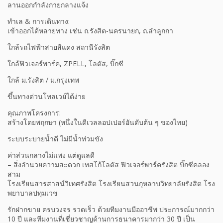
ลานออกกำลังกายกลางแจ้ง
ทำเล & การเดินทาง:
เข้าออกได้หลายทาง เช่น ถ.รังสิต-นครนายก, ถ.ลำลูกกา
ใกล้รถไฟฟ้าสายสีแดง สถานีรังสิต
ใกล้ฟิวเจอร์พาร์ค, ZPELL, โลตัส, บิ๊กซี
ใกล้ ม.รังสิต / ม.กรุงเทพ
ขึ้นทางด่วนโทลเวย์ได้ง่าย
คุณภาพโครงการ:
สร้างโดยพฤกษา (หนึ่งในดีเวลลอปเปอร์อันดับต้น ๆ ของไทย)
ระบบระบายน้ำดี ไม่มีน้ำท่วมขัง
ค่าส่วนกลางไม่แพง แต่ดูแลดี
– สิ่งอำนวยความสะดวก เทสโก้โลตัส ฟิวเจอร์พาร์ครังสิต บิ๊กซีคลอง
สาม
โรงเรียนสารสาสน์วิเทศรังสิต โรงเรียนสวนกุหลาบวิทยาลัยรังสิต โรง
พยาบาลปทุมเวช
รักฝากขาย ครบวงจร รวดเร็ว ด้วยทีมงานมืออาชีพ ประการณ์มากกว่า
10 ปี และทีมงานที่เชี่ยวชาญด้านการธนาคารมากว่า 30 ปี เป็น