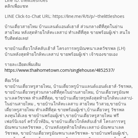
Line ID: thelittleshoes
คลิกเพื่อแชท
LINE Click-to-Chat URL: https://line.me/R/ti/p/~thelittleshoes
บ้านเดี่ยวสายไหม บ้านแลนด์แอนด์เฮาส์ ส่วนกลางดีที่สุดในย่าน
สายไหม หลังสุดท้ายใกล้ทะเลสาป ทำเลดีที่สุด ขายพร้อมผู้เช่า สนใจ
รีบติดต่อเลย!
ขายบ้านเดี่ยวใกล้คลับเฮ้าส์ โครงการหรูมัณฑนาเลควัชรพล (LH)
บ้านหลังสุดท้ายใกล้ทะเลสาป ขายพร้อมผู้เช่า เจ้าของขายเอง
รายละเอียดเพิ่มเติม
https://www.thaihometown.com/singlehouse/4852537/
คียเวิร์ด
ขายบ้านเดี่ยวหรูสายไหม, บ้านเดี่ยวหรูบ้านแลนด์แอนด์เฮาส์-วัชรพล,
ขายบ้านเดี่ยวหรูส่วนกลางดีที่สุดในย่านสายไหม, บ้านเดี่ยวหรูมัณฑ
นาเลควัชรพล ทำเลดีที่สุด, ขายบ้านเดี่ยวหรูหลังสุดท้ายใกล้ทะเลสาป-
ในย่านสายไหม , ขายบ้านใกล้ทะเลสาบ สายไหม วิวสวย,ขายบ้าน
เดี่ยวหรูสายไหม ทำเลดีที่สุด ขายพร้อมผู้เช่า,บ้านเดี่ยวหรู วัชรพล
ลงทุนได้เลย ชายบ้านพร้อมผู้เช่า,ขายบ้านเดี่ยวหรูสายไหม ฟรี
เฟอร์นิเจอร์ ครัวบิ้วท์อิน, ขายบ้านเดี่ยวใกล้คลับเฮ้าส์ โครงการหรู
มัณฑนาเลควัชรพล , บ้านหลังสุดท้ายใกล้ทะเลสาป-มัณฑนาเลค
วัชรพล, ขายบ้านเดี่ยวหรูมัณฑนาเลควัชรพล- ขายบ้านพร้อมผู้เช่า,