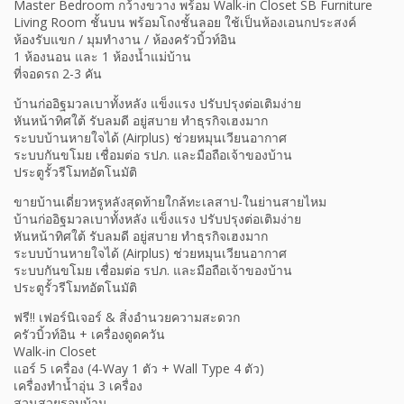
Master Bedroom กว้างขวาง พร้อม Walk-in Closet SB Furniture
Living Room ชั้นบน พร้อมโถงชั้นลอย ใช้เป็นห้องเอนกประสงค์
ห้องรับแขก / มุมทำงาน / ห้องครัวบิ้วท์อิน
1 ห้องนอน และ 1 ห้องน้ำแม่บ้าน
ที่จอดรถ 2-3 คัน
บ้านก่ออิฐมวลเบาทั้งหลัง แข็งแรง ปรับปรุงต่อเติมง่าย
หันหน้าทิศใต้ รับลมดี อยู่สบาย ทำธุรกิจเฮงมาก
ระบบบ้านหายใจได้ (Airplus) ช่วยหมุนเวียนอากาศ
ระบบกันขโมย เชื่อมต่อ รปภ. และมือถือเจ้าของบ้าน
ประตูรั้วรีโมทอัตโนมัติ
ขายบ้านเดี่ยวหรูหลังสุดท้ายใกล้ทะเลสาป-ในย่านสายไหม
บ้านก่ออิฐมวลเบาทั้งหลัง แข็งแรง ปรับปรุงต่อเติมง่าย
หันหน้าทิศใต้ รับลมดี อยู่สบาย ทำธุรกิจเฮงมาก
ระบบบ้านหายใจได้ (Airplus) ช่วยหมุนเวียนอากาศ
ระบบกันขโมย เชื่อมต่อ รปภ. และมือถือเจ้าของบ้าน
ประตูรั้วรีโมทอัตโนมัติ
ฟรี!! เฟอร์นิเจอร์ & สิ่งอำนวยความสะดวก
ครัวบิ้วท์อิน + เครื่องดูดควัน
Walk-in Closet
แอร์ 5 เครื่อง (4-Way 1 ตัว + Wall Type 4 ตัว)
เครื่องทำน้ำอุ่น 3 เครื่อง
สวนสวยรอบบ้าน