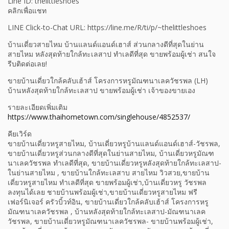
Line ID: thelittleshoes
คลิกเพื่อแชท
LINE Click-to-Chat URL: https://line.me/R/ti/p/~thelittleshoes
บ้านเดี่ยวสายไหม บ้านแลนด์แอนด์เฮาส์ ส่วนกลางดีที่สุดในย่าน
สายไหม หลังสุดท้ายใกล้ทะเลสาป ทำเลดีที่สุด ขายพร้อมผู้เช่า สนใจ
รีบติดต่อเลย!
ขายบ้านเดี่ยวใกล้คลับเฮ้าส์ โครงการหรูมัณฑนาเลควัชรพล (LH)
บ้านหลังสุดท้ายใกล้ทะเลสาป ขายพร้อมผู้เช่า เจ้าของขายเอง
รายละเอียดเพิ่มเติม
https://www.thaihometown.com/singlehouse/4852537/
คียเวิร์ด
ขายบ้านเดี่ยวหรูสายไหม, บ้านเดี่ยวหรูบ้านแลนด์แอนด์เฮาส์-วัชรพล,
ขายบ้านเดี่ยวหรูส่วนกลางดีที่สุดในย่านสายไหม, บ้านเดี่ยวหรูมัณฑ
นาเลควัชรพล ทำเลดีที่สุด, ขายบ้านเดี่ยวหรูหลังสุดท้ายใกล้ทะเลสาป-
ในย่านสายไหม , ขายบ้านใกล้ทะเลสาบ สายไหม วิวสวย,ขายบ้าน
เดี่ยวหรูสายไหม ทำเลดีที่สุด ขายพร้อมผู้เช่า,บ้านเดี่ยวหรู วัชรพล
ลงทุนได้เลย ชายบ้านพร้อมผู้เช่า,ขายบ้านเดี่ยวหรูสายไหม ฟรี
เฟอร์นิเจอร์ ครัวบิ้วท์อิน, ขายบ้านเดี่ยวใกล้คลับเฮ้าส์ โครงการหรู
มัณฑนาเลควัชรพล , บ้านหลังสุดท้ายใกล้ทะเลสาป-มัณฑนาเลค
วัชรพล, ขายบ้านเดี่ยวหรูมัณฑนาเลควัชรพล- ขายบ้านพร้อมผู้เช่า,