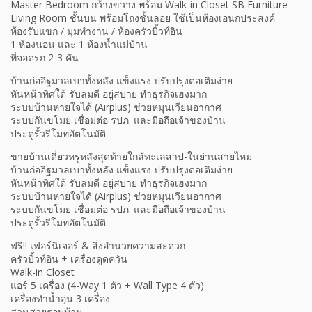
Master Bedroom กว้างขวาง พร้อม Walk-in Closet SB Furniture
Living Room ชั้นบน พร้อมโถงชั้นลอย ใช้เป็นห้องเอนกประสงค์
ห้องรับแขก / มุมทำงาน / ห้องครัวบิ้วท์อิน
1 ห้องนอน และ 1 ห้องน้ำแม่บ้าน
ที่จอดรถ 2-3 คัน
บ้านก่ออิฐมวลเบาทั้งหลัง แข็งแรง ปรับปรุงต่อเติมง่าย
หันหน้าทิศใต้ รับลมดี อยู่สบาย ทำธุรกิจเฮงมาก
ระบบบ้านหายใจได้ (Airplus) ช่วยหมุนเวียนอากาศ
ระบบกันขโมย เชื่อมต่อ รปภ. และมือถือเจ้าของบ้าน
ประตูรั้วรีโมทอัตโนมัติ
ขายบ้านเดี่ยวหรูหลังสุดท้ายใกล้ทะเลสาป-ในย่านสายไหม
บ้านก่ออิฐมวลเบาทั้งหลัง แข็งแรง ปรับปรุงต่อเติมง่าย
หันหน้าทิศใต้ รับลมดี อยู่สบาย ทำธุรกิจเฮงมาก
ระบบบ้านหายใจได้ (Airplus) ช่วยหมุนเวียนอากาศ
ระบบกันขโมย เชื่อมต่อ รปภ. และมือถือเจ้าของบ้าน
ประตูรั้วรีโมทอัตโนมัติ
ฟรี!! เฟอร์นิเจอร์ & สิ่งอำนวยความสะดวก
ครัวบิ้วท์อิน + เครื่องดูดควัน
Walk-in Closet
แอร์ 5 เครื่อง (4-Way 1 ตัว + Wall Type 4 ตัว)
เครื่องทำน้ำอุ่น 3 เครื่อง
สวนสวยรอบบ้าน