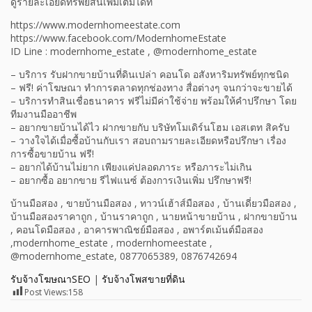
ดูรายละเอียดทรัพย์สินเพิ่มเติมได้ที่
https://www.modernhomeestate.com
https://www.facebook.com/ModernhomeEstate
ID Line : modernhome_estate , @modernhome_estate
– บริการ รับฝากขายบ้านที่ดินเปล่า คอนโด อสังหาริมทรัพย์ทุกชนิด
– ฟรี! ค่าโฆษณา ทำการตลาดทุกช่องทาง สื่อต่างๆ จนกว่าจะขายได้
– บริการทำสินเชื่อธนาคาร ฟรีไม่มีค่าใช้จ่าย พร้อมให้คำปรึกษา โดย
ทีมงานมืออาชีพ
– อยากขายบ้านได้ไว ฝากขายกับ บริษัทโมเดิร์นโฮม เอสเตท สิครับ
– วางใจได้เมื่อซื้อบ้านกับเรา สอบถามรายละเอียดหรือปรึกษา เรื่อง
การซื้อขายบ้าน ฟรี!
– อยากได้บ้านไม่ยาก เพียงแค่ปลอดภาระ หรือภาระไม่เกิน
– อยากซื้อ อยากขาย รีไฟแนซ์ ต้องการเงินเพิ่ม ปรึกษาฟรี!
บ้านมือสอง , ขายบ้านมือสอง , ทาวน์เฮ้าส์มือสอง , บ้านเดี่ยวมือสอง ,
บ้านมือสองราคาถูก , บ้านราคาถูก , นายหน้าขายบ้าน , ฝากขายบ้าน
, คอนโดมือสอง , อาคารพาณิชย์มือสอง , อพาร์ตเม้นต์มือสอง
,modernhome_estate , modernhomeestate ,
@modernhome_estate, 0877065389, 0876742694
รับจ้างโฆษณาSEO
|
รับจ้างโพสขายที่ดิน
Post Views:
158