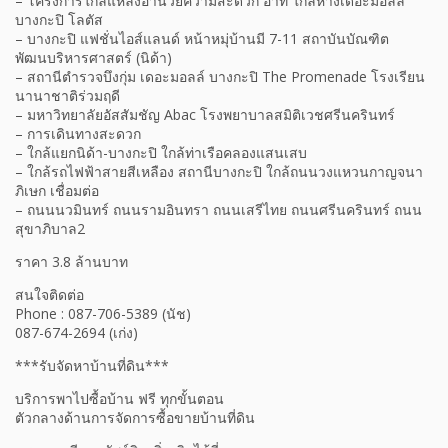
– โครงการใกล้แหล่งอำนวยความสะดวก อาทิ ใกล้ห้างเดอะมอลล์
บางกะปิ โลตัส
– บางกะปิ แฟชั่นไอส์แลนด์ หน้าหมุ่บ้านมี 7-11 สถาบันบัณฑิต
พัฒนบริหารศาสตร์ (นิด้า)
– สถานีตำรวจบึงกุ่ม เดอะมอลล์ บางกะปิ The Promenade โรงเรียน
นานาชาติร่วมฤดี
– มหาวิทยาลัยอัสสัมชัญ Abac โรงพยาบาลสมิติเวชศรีนครินทร์
– การเดินทางสะดวก
– ใกล้แยกนิด้า-บางกะปิ ใกล้ท่าเรือคลองแสนเสบ
– ใกล้รถไฟฟ้าสายสีเหลือง สถานีบางกะปิ ใกล้ถนนวงแหวนกาญจนา
ภิเษก เชื่อมต่อ
– ถนนนวมินทร์ ถนนรามอินทรา ถนนเสรีไทย ถนนศรีนครินทร์ ถนน
สุขาภิบาล2
ราคา 3.8 ล้านบาท
สนใจติดต่อ
Phone : 087-706-5389 (นัช)
087-674-2694 (เก่ง)
***รับจัดหาบ้านที่ดิน***
บริการพาไปซื้อบ้าน ฟรี ทุกขั้นตอน
ตัวกลางด้านการจัดการซื้อขายบ้านที่ดิน