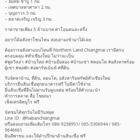
– อิ่มหมี ชาบู 1 กม.
– เทศบาลท่าศาลา 2 กม.
– บุญถาวร 5 กม.
– ตลาดเจริญ เจริญ 3 กม.
ราคาขายเพียง 5 ล้านบาท ค่าโอนคนละครึ่ง
อยากได้อสังหาโซนไหน สอบถามเข้ามาได้เลย
ต้องการอสังหาแบบไหนที่ Northern Land Chiangmai เรามีครบ
ครอบคลุม #ทั่วเชียงใหม่ ไม่ว่าจะเป็น
#พูลวิลล่า #บ้านใหม่ #บ้านมือสอง #บ้านเช่า #คอนโด #อสังหาพร้อม
ผู้เช่า #หอพัก #อพาร์ทเม้นท์ #ที่ดิน
รับจัดหาบ้าน, ที่ดิน, คอนโด, อสังหาริมทรัพย์ทั่วเชียงใหม่
บริการยื่นสินเชื่อทุกธนาคารฟรี ไม่มีค่าใช้จ่าย
ยื่นสินเชื่อที่อื่นไม่ผ่านรับดูแลต่อ พร้อมให้คำแนะนำ
ทำการตลาด สื่อ โฆษณา
เช็คเครดิตบูโร ฟรี
นัดชมได้ทุกวันไม่มีวันหยุด
Line ID : @habanchiangmai
หรือสอบถามเพิ่มเติมโทร 086-9238951/ 065-5306944 / 085-
9646661
ยินดีพาชม และให้คำปรึกษาด้านสินเชื่อ ฟรี