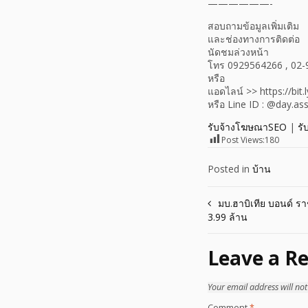
——————-
สอบถามข้อมูลเพิ่มเติม
และช่องทางการติดต่อ
นัดชมล่วงหน้า
โทร 0929564266 , 02-
หรือ
แอดไลน์ >> https://bit.
หรือ Line ID : @day.as
รับจ้างโฆษณาSEO
|
รั
Post Views:
180
Posted in
บ้าน
Post
มบ.ฮาบิเทีย บอนด์ ราช
3.99 ล้าน
navigation
Leave a Re
Your email address will not
Comment
*