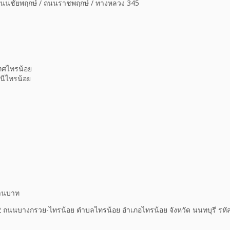
นนชัยพฤกษ์ / ถนนราชพฤกษ์ / ทางหลวง 345
ทศไทรน้อย
นีไทรน้อย
้านบาท
กานต์ 2 ถนนบางกรวย-ไทรน้อย ตำบลไทรน้อย อำเภอไทรน้อย จังหวัด นนทบุรี รห