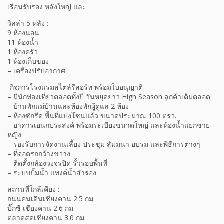
เรือนรับรอง หลังใหญ่ และ
วิลล่า 5 หลัง :
9 ห้องนอน
11 ห้องน้ำ
1 ห้องครัว
1 ห้องเก็บของ
– เครื่องปรับอากาศ
-กิจการโรงแรมสไตล์รีสอร์ท พร้อมใบอนุญาติ
– มีนักท่องเที่ยวตลอดทั้งปี วันหยุดยาว High Season ลูกค้าเต็มตลอด
– บ้านพักแม่บ้านและห้องพักผู้ดูแล 2 ห้อง
– ห้องซักรีด พื้นที่แบ่งโซนแล้ว ขนาดประมาณ 100 ตรว.
– อาคารเอนกประสงค์ พร้อมระเบียงขนาดใหญ่ และห้องน้ำแยกชาย
หญิง
– รองรับการจัดงานเลี้ยง ประชุม สัมมนา อบรม และพิธีการต่างๆ
– ที่จอดรถกว้างขวาง
– ติดตั้งกล้องวงจรปิด รั้วรอบพื้นที่
– ระบบปั๊มน้ำ แทงค์น้ำสำรอง
สถานที่ใกล้เคียง :
ถนนคนเดินเชียงคาน 2.5 กม.
บิ๊กซี เชียงคาน 2.6 กม.
ตลาดสดเชียงคาน 3.0 กม.