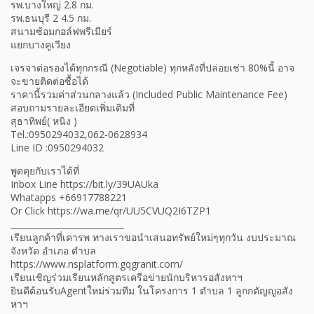
รพ.บางใหญ่ 2.8 กม.
รพ.ธนบุรี 2 4.5 กม.
สนามซ้อมกอล์ฟพรีเมียร์
แยกบางคูเวียง
เจรจาต่อรองได้ทุกกรณี (Negotiable) ทุกหลังที่ปล่อยเช่า 80%นี้ อาจ
จะขายติดต่อซื้อได้
ราคานี้รวมค่าส่วนกลางแล้ว (Included Public Maintenance Fee)
สอบถามรายละเอียดเพิ่มเติมที่
สุธาทิพย์( หนิง )
Tel.:0950294032,062-0628934
Line ID :0950294032
พูดคุยกับเราได้ที่
Inbox Line https://bit.ly/39UAUka
Whatapps +66917788221
Or Click https://wa.me/qr/UU5CVUQ2I6TZP1
___________________________
เรียนลูกค้าที่เคารพ ทางเราขอนำเสนอทรัพย์ใหม่ๆทุกวัน งบประมาณ
จังหวัด อำเภอ ตำบล
https://www.nsplatform.gqgranit.com/
เรียนเชิญร่วมเรียนหลักสูตรเครือข่ายนักบริหารอสังหาฯ
ยินดีต้อนรับAgentใหม่ร่วมทีม ในโครงการ 1 ตำบล 1 ลูกกตัญญูอสัง
หาฯ