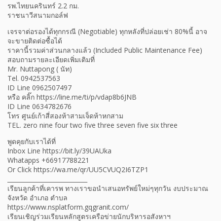
รพ.ไทยนครินทร์ 2.2 กม.
ราชนาวีสนามกอล์ฟ
เจรจาต่อรองได้ทุกกรณี (Negotiable) ทุกหลังที่ปล่อยเช่า 80%นี้ อาจ
จะขายติดต่อซื้อได้
ราคานี้รวมค่าส่วนกลางแล้ว (Included Public Maintenance Fee)
สอบถามรายละเอียดเพิ่มเติมที่
Mr. Nuttapong ( นัท)
Tel. 0942537563
ID Line 0962507497
หรือ คลิ๊ก https://line.me/ti/p/vdap8b6JNB
ID Line 0634782676
โทร ศูนย์เก้าสี่สองห้าสามเจ็ดห้าหกสาม
TEL. zero nine four two five three seven five six three
พูดคุยกับเราได้ที่
Inbox Line https://bit.ly/39UAUka
Whatapps +66917788221
Or Click https://wa.me/qr/UU5CVUQ2I6TZP1
___________________________
เรียนลูกค้าที่เคารพ ทางเราขอนำเสนอทรัพย์ใหม่ๆทุกวัน งบประมาณ
จังหวัด อำเภอ ตำบล
https://www.nsplatform.gqgranit.com/
เรียนเชิญร่วมเรียนหลักสูตรเครือข่ายนักบริหารอสังหาฯ