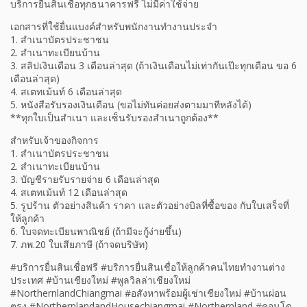
บริการยื่นสินเชื่อทุกธนาคารฟรี ไม่มีค่าใช้จ่าย
เอกสารที่ใช้ยื่นแบงค์สำหรับพนักงานทำงานประจำ
1. สำเนาบัตรประชาชน
2. สำเนาทะเบียนบ้าน
3. สลิปเงินเดือน 3 เดือนล่าสุด (ถ้าเงินเดือนไม่เท่ากันเป๊ะทุกเดือน ขอ 6
เดือนล่าสุด)
4. สเตทเม้นท์ 6 เดือนล่าสุด
5. หนังสือรับรองเงินเดือน (ขอไม่ทันค่อยส่งตามมาทีหลังได้)
**ทุกใบเป็นสำเนา และเซ็นรับรองสำเนาถูกต้อง**
สำหรับเจ้าของกิจการ
1. สำเนาบัตรประชาชน
2. สำเนาทะเบียนบ้าน
3. บัญชีรายรับรายจ่าย 6 เดือนล่าสุด
4. สเตทเม้นท์ 12 เดือนล่าสุด
5. รูปร้าน ตัวอย่างสินค้า ราคา และตัวอย่างบิลที่ซื้อของ กับใบเสร็จที่
ให้ลูกค้า
6. ใบจดทะเบียนพาณิชย์ (ถ้ามีจะกู้ง่ายขึ้น)
7. ภพ.20 ใบเสียภาษี (ถ้าจดบริษัท)
#บริการยื่นสินเชื่อฟรี #บริการยื่นสินเชื่อให้ลูกค้าคนไทยทำงานต่าง
ประเทศ #บ้านเชียงใหม่ #พูลวิลล่าเชียงใหม่
#NorthernlandChiangmai #อสังหาพร้อมผู้เช่าเชียงใหม่ #บ้านผ่อน
ตรง #NorthernlandandHousechiangmai #Northernland #คอนโด