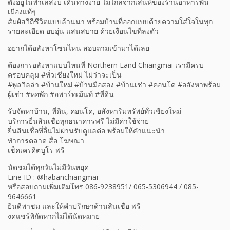
ตั้งอยู่ในทำเลสงบ เดินทางง่าย ไม่ไกลจากเสน่ห์ของร้านอาหารพื้น
เมืองแท้ๆ
สัมผัสวิถีชีวิตแบบล้านนา พร้อมบ้านที่ออกแบบด้วยความใส่ใจในทุก
รายละเอียด อบอุ่น แสนสบาย ด้วยเงื่อนไขที่ลงตัว
อยากได้อสังหาโซนไหน สอบถามเข้ามาได้เลย
ต้องการอสังหาแบบไหนที่ Northern Land Chiangmai เรามีครบ
ครอบคลุม #ทั่วเชียงใหม่ ไม่ว่าจะเป็น
#พูลวิลล่า #บ้านใหม่ #บ้านมือสอง #บ้านเช่า #คอนโด #อสังหาพร้อม
ผู้เช่า #หอพัก #อพาร์ทเม้นท์ #ที่ดิน
รับจัดหาบ้าน, ที่ดิน, คอนโด, อสังหาริมทรัพย์ทั่วเชียงใหม่
บริการยื่นสินเชื่อทุกธนาคารฟรี ไม่มีค่าใช้จ่าย
ยื่นสินเชื่อที่อื่นไม่ผ่านรับดูแลต่อ พร้อมให้คำแนะนำ
ทำการตลาด สื่อ โฆษณา
เช็คเครดิตบูโร ฟรี
นัดชมได้ทุกวันไม่มีวันหยุด
Line ID : @habanchiangmai
หรือสอบถามเพิ่มเติมโทร 086-9238951/ 065-5306944 / 085-
9646661
ยินดีพาชม และให้คำปรึกษาด้านสินเชื่อ ฟรี
งดแชร์พิกัดหากไม่ได้นัดหมาย