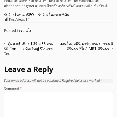
เชียงใหม่ #หาบ้านเชียงใหม่ #ที่ดินเชียงใหม่ #หอพักเชียงใหม่
#habanchiangmai #นายหน้าอสังหาริมทรัพย์ #นายหน้าเชียงใหม่
รับจ้างโฆษณาSEO
|
รับจ้างโพสขายที่ดิน
Post Views:
141
Posted in
คอนโด
Post
คุ้มมาก!! เพียง 1.39 ล.38 ตรม.
คอนโดลุมพินี พาร์ค บรมราชชนนี
– สิรินธร *ใกล้ MRT สิรินธร
SR Complex ห้องใหญ่ รีโนเวท
navigation
ใหม่
Leave a Reply
Your email address will not be published.
Required fields are marked
*
Comment
*