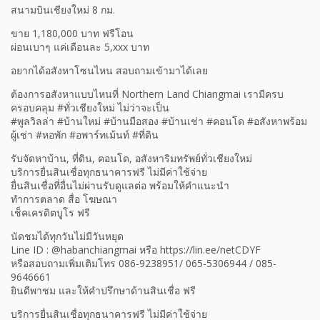
สนามบินเชียงใหม่ 8 กม.
ขาย 1,180,000 บาท ฟรีโอน
ผ่อนเบาๆ แค่เดือนละ 5,xxx บาท
อยากได้อสังหาโซนไหน สอบถามเข้ามาได้เลย
ต้องการอสังหาแบบไหนที่ Northern Land Chiangmai เรามีครบ
ครอบคลุม #ทั่วเชียงใหม่ ไม่ว่าจะเป็น
#พูลวิลล่า #บ้านใหม่ #บ้านมือสอง #บ้านเช่า #คอนโด #อสังหาพร้อม
ผู้เช่า #หอพัก #อพาร์ทเม้นท์ #ที่ดิน
รับจัดหาบ้าน, ที่ดิน, คอนโด, อสังหาริมทรัพย์ทั่วเชียงใหม่
บริการยื่นสินเชื่อทุกธนาคารฟรี ไม่มีค่าใช้จ่าย
ยื่นสินเชื่อที่อื่นไม่ผ่านรับดูแลต่อ พร้อมให้คำแนะนำ
ทำการตลาด สื่อ โฆษณา
เช็คเครดิตบูโร ฟรี
นัดชมได้ทุกวันไม่มีวันหยุด
Line ID : @habanchiangmai หรือ https://lin.ee/netCDYF
หรือสอบถามเพิ่มเติมโทร 086-9238951/ 065-5306944 / 085-
9646661
ยินดีพาชม และให้คำปรึกษาด้านสินเชื่อ ฟรี
บริการยื่นสินเชื่อทุกธนาคารฟรี ไม่มีค่าใช้จ่าย