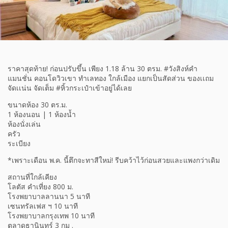
ราคาสุดท้าย! ก่อนปรับขึ้น เพียง 1.18 ล้าน 30 ตรม. #วังสิงห์คำ
แมนชั่น คอนโดวิวเขา ทำเลทอง ใกล้เมือง แยกเป็นสัดส่วน ของเเถม
จัดเเน่น จัดเต็ม #หิ้วกระเป๋าเข้าอยู่ได้เลย
ขนาดห้อง 30 ตร.ม.
1 ห้องนอน | 1 ห้องน้ำ
ห้องนั่งเล่น
ครัว
ระเบียง
*เพราะเดือน พ.ค. นี้ตึกจะทาสีใหม่! รีบคว้าไว้ก่อนสวยและแพงกว่าเดิม
สถานที่ใกล้เคียง
โลตัส คำเที่ยง 800 ม.
โรงพยาบาลลานนา 5 นาที
เซนทรัลเฟส ฯ 10 นาที
โรงพยาบาลกรุงเทพ 10 นาที
ตลาดธานินทร์ 3 กม .